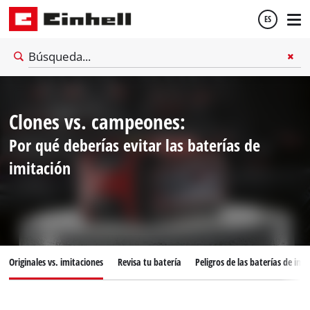
ES
Español
Clones vs. campeones:
English
Por qué deberías evitar las baterías de
imitación
Originales vs. imitaciones
Revisa tu batería
Peligros de las baterías de imi