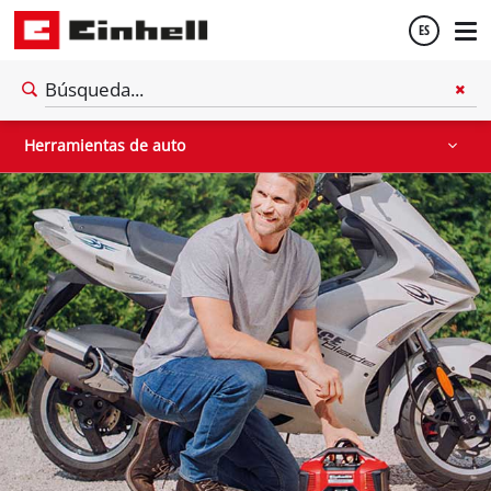
ES
Partidores devehiculos
Equipos pulidores
Impacto destornilladores
Español
Herramientas de auto
English