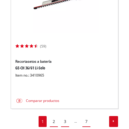
(59)
Recortasetos a batería
GE-CH 36/61 Li-Solo
Item no.: 3410965
Comparar productos
1
2
3
7
...