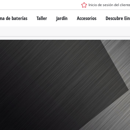
Inicio de sesión del client
ma de baterías
Taller
Jardín
Accesorios
Descubre Ein
tema de batería Power X-Change
Destornillador inalámbrico
Taladro
Rotomartillos
gía de baterías
Amoladoras angulares
ess
Sierras
s: originales Einhell vs. réplicas
Lijadoras
Equipos de medición
Otras herramientas
de Einhell PROFESSIONAL
los dispositivos PROFESSIONAL
ientas eléctricas PROFESSIONAL
Sierras de mesa
ientas de jardín PROFESSIONAL
Compresoras de aire
Otras máquinas