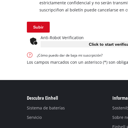
estrictamente confidencial y no serán transmit
suscripciñon al boletín puede cancelarse en 
Subir
Anti-Robot Verification
Click to start verific
¿Cómo puedo dar de baja mi suscrpición?
Los campos marcados con un asterisco (*) son obliga
Descubra Einhell
Informac
Sistema de baterías
Sostenib
Servicio
Sobre n
Einhell 