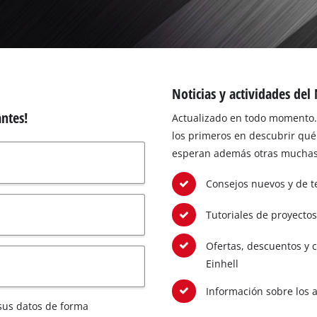
los productos Power X-Change
ientas Power X-Change
Aspiradoras de húmedo/seco
ientas de jardín Power X-Change
Noticias y actividades del
Partidores devehiculos
ntes!
Actualizado en todo momento. 
Equipos pulidores
los primeros en descubrir qué 
Impacto destornilladores
esperan además otras muchas y
Consejos nuevos y de t
Tutoriales de proyectos
Ofertas, descuentos y c
Einhell
Información sobre los 
sus datos de forma