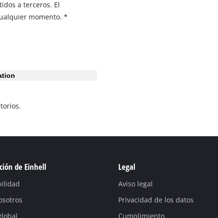
idos a terceros. El
cualquier momento. *
ation
torios.
ión de Einhell
Legal
ilidad
Aviso legal
osotros
Privacidad de los datos
global
Cumplimiento