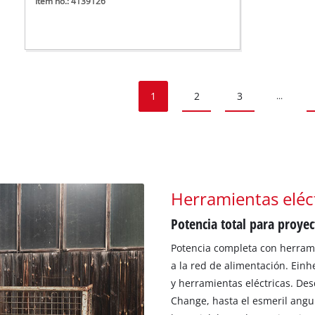
Item no.: 4139126
1
2
3
...
Herramientas eléc
Potencia total para proye
Potencia completa con herrami
a la red de alimentación. Ein
y herramientas eléctricas. Des
Change, hasta el esmeril angul