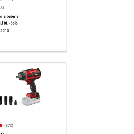
NAL
ar a batería
Li BL - Solo
331210
(373)