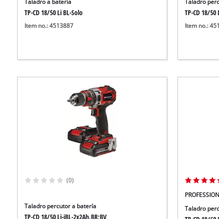
Taladro a batería
Taladro perc
TP-CD 18/50 Li BL-Solo
TP-CD 18/50 L
Item no.: 4513887
Item no.: 4
(0)
PROFESSIO
Taladro percutor a batería
Taladro perc
TP-CD 18/50 Li-iBL-2x2Ah,BR;BV