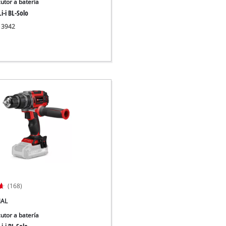
utor a batería
i-i BL-Solo
513942
(168)
NAL
utor a batería