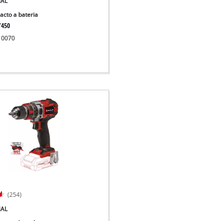
NAL
acto a bateria
/450
510070
(254)
NAL