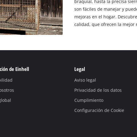
braquial, hasta la precisa sie
son fáciles de manejar y puede
mejoras en el hogar. Descubre 
calidad, que ofrecen la mejor 
ión de Einhell
Legal
ilidad
Aviso legal
osotros
Privacidad de los datos
global
Cumplimiento
Configuración de Cookie