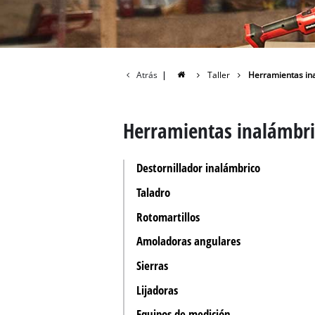
Todos 
Herram
Herram
Atrás
|
Taller
Herramientas in
Herramientas inalámbri
Destornillador inalámbrico
Taladro
Rotomartillos
Amoladoras angulares
Sierras
Lijadoras
Equipos de medición