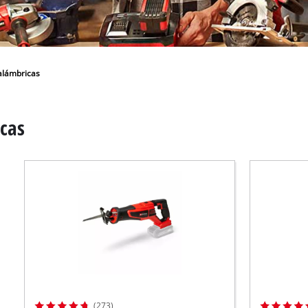
los productos Power X-Change
ientas Power X-Change
Aspiradoras de húmedo/seco
ientas de jardín Power X-Change
alámbricas
Partidores devehiculos
cas
Equipos pulidores
Impacto destornilladores
(273)