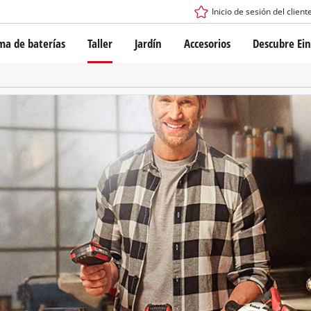
Inicio de sesión del client
ma de baterías
Taller
Jardín
Accesorios
Descubre Ein
tema de batería Power X-Change
Destornillador inalámbrico
Taladro
Rotomartillos
gía de baterías
Amoladoras angulares
ess
Sierras
s: originales Einhell vs. réplicas
Lijadoras
Equipos de medición
Otras herramientas
de Einhell PROFESSIONAL
los dispositivos PROFESSIONAL
ientas eléctricas PROFESSIONAL
Sierras de mesa
ientas de jardín PROFESSIONAL
Compresoras de aire
Otras máquinas