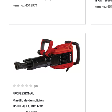
TP-CD 18/60 L
Item no.: 4513971
Item no.: 4
(0)
PROFESSIONAL
Martillo de demolición
TP-DH 50; EX; BR; 127V