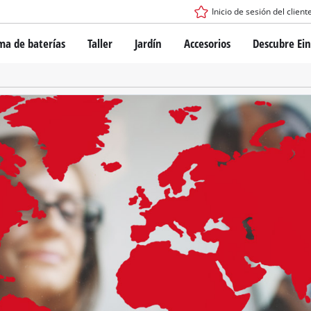
Inicio de sesión del client
ma de baterías
Taller
Jardín
Accesorios
Descubre Ein
tema de batería Power X-Change
Destornillador inalámbrico
Taladro
Rotomartillos
gía de baterías
Amoladoras angulares
ess
Sierras
s: originales Einhell vs. réplicas
Lijadoras
Equipos de medición
Otras herramientas
de Einhell PROFESSIONAL
los dispositivos PROFESSIONAL
ientas eléctricas PROFESSIONAL
Sierras de mesa
ientas de jardín PROFESSIONAL
Compresoras de aire
Otras máquinas