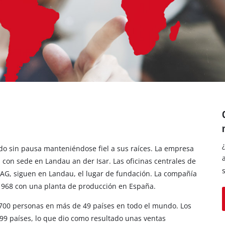
los productos Power X-Change
ientas Power X-Change
Aspiradoras de húmedo/seco
ientas de jardín Power X-Change
Partidores devehiculos
Equipos pulidores
Impacto destornilladores
do sin pausa manteniéndose fiel a sus raíces. La empresa
 con sede en Landau an der Isar. Las oficinas centrales de
AG, siguen en Landau, el lugar de fundación. La compañía
 1968 con una planta de producción en España.
2700 personas en más de 49 países en todo el mundo. Los
99 países, lo que dio como resultado unas ventas