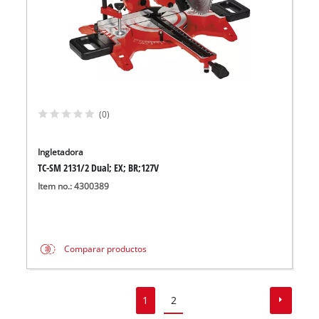
(0)
Ingletadora
TC-SM 2131/2 Dual; EX; BR;127V
Item no.: 4300389
Comparar productos
1
2