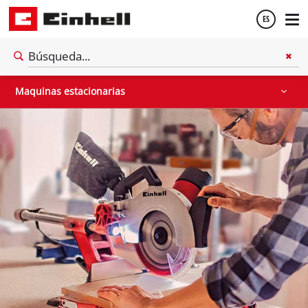
ES
Sierras de mesa
Compresoras de aire
Otras máquinas
Español
Maquinas estacionarias
English