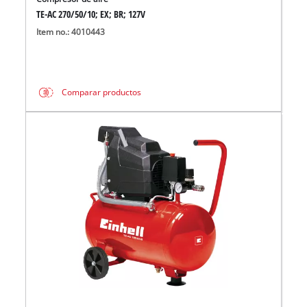
TE-AC 270/50/10; EX; BR; 127V
Item no.: 4010443
Comparar productos