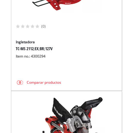
(0)
Ingletadora
TC-MS 2112;EX;BR;127V
Item no.: 4300294
Comparar productos