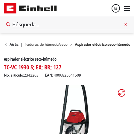
ES
Español
impieza
Atrás
Aspiradoras de húmedo/seco
|
Aspirador eléctrico seco-húmedo
English
Aspirador eléctrico seco-húmedo
TC-VC 1930 S; EX; BR; 127
No. artículo:
2342203
EAN:
4006825641509