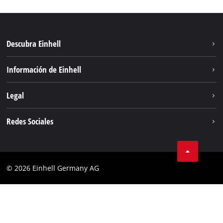
Descubra Einhell
Sistema de baterías
Información de Einhell
Servicio
Sostenibilidad
Legal
Sobre nosotros
Aviso legal
Redes Sociales
Einhell global
Privacidad de los datos
Cumplimiento
© 2026 Einhell Germany AG