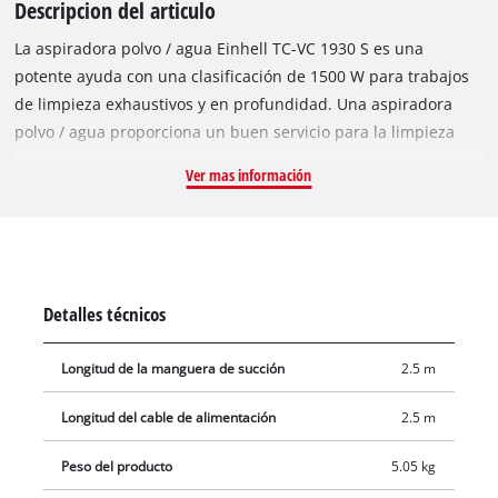
Descripcion del articulo
La aspiradora polvo / agua Einhell TC-VC 1930 S es una
potente ayuda con una clasificación de 1500 W para trabajos
de limpieza exhaustivos y en profundidad. Una aspiradora
polvo / agua proporciona un buen servicio para la limpieza
cuidadosa de superficies que no son sensibles al agua. Para el
Ver mas información
trabajo doméstico, para alfombras o textiles fijos, baldosas o
todo tipo de baldosas vidriadas con poros abiertos, la limpieza
normal de superficies por sí sola a menudo no es suficiente.
También se puede utilizar una aspiradora polvo / agua para
limpiar el interior de todo tipo de vehículos, hasta las puntas
Detalles técnicos
del material textil, ya sean asientos y revestimientos del techo
o alfombrillas y molduras interiores. La aspiradora en seco y
Longitud de la manguera de succión
2.5 m
húmedo de Einhell está equipada con un tanque de acero
inoxidable resistente al óxido con una capacidad de 30 litros.
Longitud del cable de alimentación
2.5 m
Un tornillo de drenaje de agua integrado facilita el trabajo de
vaciar el tanque. El sistema de mangueras con un diámetro de
Peso del producto
5.05 kg
36 mm mantiene un alto flujo de aire y suciedad. La conexión