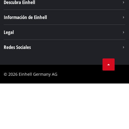
Descubra Einhell
Sistema de baterías
Información de Einhell
Servicio
Sostenibilidad
Legal
Sobre nosotros
Aviso legal
Redes Sociales
Einhell global
Privacidad de los datos
Cumplimiento
© 2026 Einhell Germany AG