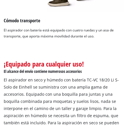
to trackers that are not disclosed to the
visitor. The website owner needs to setup
the site with their CMP to add this content
to the list of technologies used.
Cómodo transporte
Powered by
Usercentrics Consent
El aspirador con batería está equipado con cuatro ruedas y un asa de
Management Platform
transporte, que aporta máxima movilidad durante el uso.
¡Equipado para cualquier uso!
El alcance del envío contiene numerosos accesorios
El aspirador en seco y húmedo con batería TC-VC 18/20 Li S-
Solo de Einhell se suministra con una amplia gama de
accesorios. Equipado con una boquilla para juntas y una
boquilla combinada para moquetas y suelos lisos, nada se
interpone en el camino de un taller y garaje limpio. Para la
aspiración en húmedo se necesita un filtro de espuma, que
también está incluido. Para la aspiración en seco se pueden