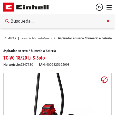
ES
Español
za
Atrás
Aspiradoras de húmedo/seco
|
Aspirador en seco / humedo a batería
English
Aspirador en seco / humedo a batería
TC-VC 18/20 Li S-Solo
No. artículo:
2347130
EAN:
4006825625998