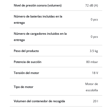
adquirir por separado, por ejemplo, como práctico set para
Nivel de presión sonora (volumen)
72 dB (A)
principiantes con distintas capacidades de batería.
Número de baterías incluidas en la
0 pcs
entrega
Número de cargadores incluidos en la
0 pcs
entrega
Peso del producto
3.5 kg
Potencia de succión
80 mbar
Tensión del motor
18 V
Motor de
Tipo de motor
escobilla
Volumen del contenedor de recogida
20 l