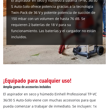
El aspirador en seco y húmedo a batería TP-VC 36/30
Management Platform
S Auto-Solo ofrece potencia gracias a la tecnología
Twin-Pack de 36 V y potente potencia de succión de
150 mbar con un volumen de hasta 76 dB. Se
requieren 2 baterías de 18 V para su
funcionamiento. Las baterías y el cargador no están
incluidos.
¡Equipado para cualquier uso!
Amplia gama de accesorios incluidos
El aspirador en seco y húmedo Einhell Professional TP-VC
36/30 S Auto-Solo viene con muchas accesorios para que
pueda comenzar a trabajar de inmediato. Se incluyen: 1x