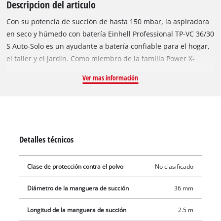
Descripcion del articulo
Con su potencia de succión de hasta 150 mbar, la aspiradora
en seco y húmedo con batería Einhell Professional TP-VC 36/30
S Auto-Solo es un ayudante a batería confiable para el hogar,
el taller y el jardín. Como miembro de la familia Power X-
Change, la aspiradora en seco y húmedo funciona con 2
Ver mas información
baterías PXC de 18 voltios: esto garantiza una alta potencia de
succión con libertad a batería al mismo tiempo. La duración
de la batería se puede extender a través del modo ECO o
BOOST o aspirar con la máxima potencia. El contenedor de
acero inoxidable estable y resistente a la corrosión tiene
Detalles técnicos
capacidad para hasta 30 litros. El agua sucia se puede drenar
fácilmente a través del práctico tapón de drenaje de agua. La
Clase de protección contra el polvo
No clasificado
conexión del soplador se utiliza para soplar lugares de difícil
acceso, por ejemplo, en esquinas o detrás de radiadores. Las
Diámetro de la manguera de succión
36 mm
ruedas grandes garantizan la movilidad y el fácil transporte.
La aspiradora en seco y húmedo se puede conectar a varios
Longitud de la manguera de succión
2.5 m
dispositivos Einhell para aspirar. Gracias a la función de