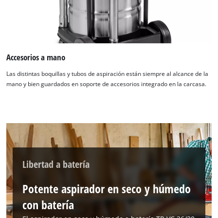
Accesorios a mano
Las distintas boquillas y tubos de aspiración están siempre al alcance de la
mano y bien guardados en soporte de accesorios integrado en la carcasa.
¡Necesitamos su consentimiento para
cargar el servicio Google Maps!
This content is not permitted to load due
Libertad a batería
to trackers that are not disclosed to the
visitor. The website owner needs to setup
the site with their CMP to add this content
Potente aspirador en seco y húmedo
to the list of technologies used.
con batería
Powered by
Usercentrics Consent