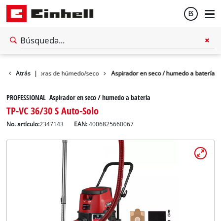
ES
Español
za
Atrás
Aspiradoras de húmedo/seco
|
Aspirador en seco / humedo a batería
English
PROFESSIONAL Aspirador en seco / humedo a batería
TP-VC 36/30 S Auto-Solo
No. artículo:
2347143
EAN:
4006825660067