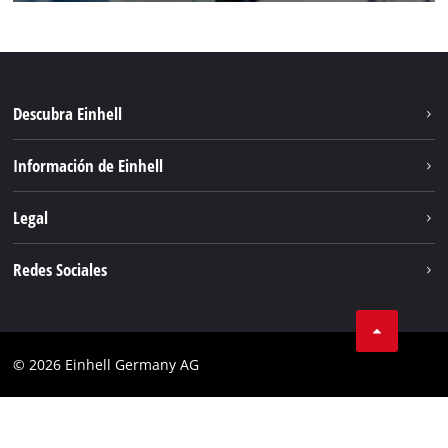
Descubra Einhell
Sistema de baterías
Información de Einhell
Servicio
Sostenibilidad
Legal
Sobre nosotros
Aviso legal
Redes Sociales
Einhell global
Privacidad de los datos
Cumplimiento
© 2026 Einhell Germany AG