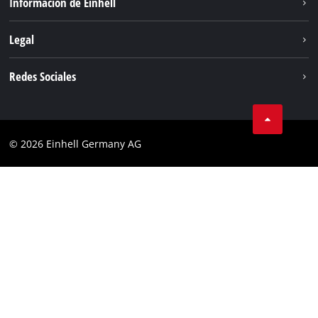
Información de Einhell
Servicio
Sostenibilidad
Legal
Sobre nosotros
Aviso legal
Redes Sociales
Einhell global
Privacidad de los datos
Cumplimiento
© 2026 Einhell Germany AG