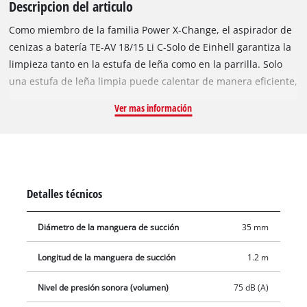
Descripcion del articulo
Como miembro de la familia Power X-Change, el aspirador de
cenizas a batería TE-AV 18/15 Li C-Solo de Einhell garantiza la
limpieza tanto en la estufa de leña como en la parrilla. Solo
una estufa de leña limpia puede calentar de manera eficiente,
y para esto la ceniza no solo debe eliminarse del pozo de
Ver mas información
cenizas, sino también de las esquinas y huecos de difícil
acceso. La aspiradora de cenizas a batería está equipada con
un sistema de filtro plisado que no deja ninguna posibilidad
de polvo fino y ceniza de la estufa. Con la ayuda del sistema
de limpieza de filtros integrado, la potencia de succión de
Detalles técnicos
hasta 100 mbar se puede restaurar con solo tocar un botón.
Para eliminar la suciedad de lugares de difícil acceso, la
Diámetro de la manguera de succión
35 mm
manguera se puede cambiar a la salida de aire y se puede
utilizar la función de soplado. El aspirador de cenizas tiene
Longitud de la manguera de succión
1.2 m
una construcción robusta gracias a la manguera de aspiración
reforzada con metal y a la boquilla de aluminio para
Nivel de presión sonora (volumen)
75 dB (A)
hendiduras. El gran contenedor de recogida con una