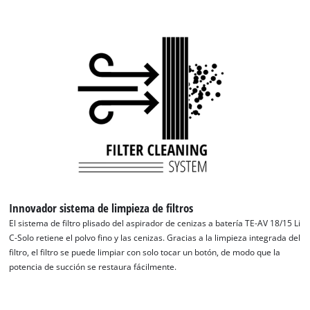
Innovador sistema de limpieza de filtros
El sistema de filtro plisado del aspirador de cenizas a batería TE-AV 18/15 Li
¡Necesitamos su consentimiento para
C-Solo retiene el polvo fino y las cenizas. Gracias a la limpieza integrada del
cargar el servicio Google Maps!
filtro, el filtro se puede limpiar con solo tocar un botón, de modo que la
potencia de succión se restaura fácilmente.
This content is not permitted to load due
to trackers that are not disclosed to the
visitor. The website owner needs to setup