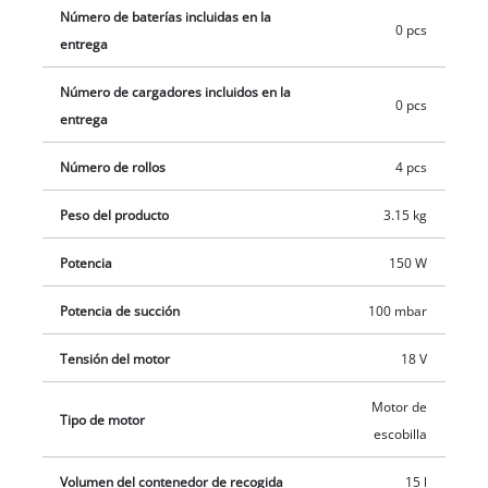
Número de baterías incluidas en la
capacidad de 15 litros también es adecuado para un uso
0 pcs
entrega
extensivo, y el contenedor se puede abrir y vaciar fácilmente
gracias a los cierres rápidos. Gracias a las cuatro ruedas
Número de cargadores incluidos en la
giratorias y al asa de transporte integrada, el aspirador de
0 pcs
entrega
cenizas con batería se puede utilizar de forma flexible y móvil.
Un carrete de manguera en la carcasa del aspirador de
Número de rollos
4 pcs
cenizas garantiza un almacenamiento que ahorra espacio. La
entrega es sin batería y sin cargador, estos se venden por
Peso del producto
3.15 kg
separado.
Potencia
150 W
Potencia de succión
100 mbar
Tensión del motor
18 V
Motor de
Tipo de motor
escobilla
Volumen del contenedor de recogida
15 l