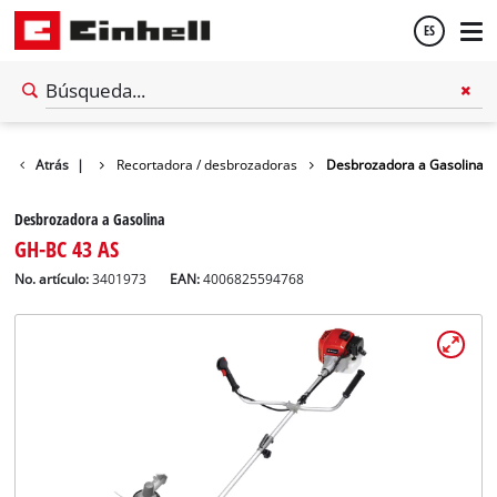
ES
Español
Atrás
Jardín
|
Recortadora / desbrozadoras
Desbrozadora a Gasolina
English
Desbrozadora a Gasolina
GH-BC 43 AS
No. artículo:
3401973
EAN:
4006825594768