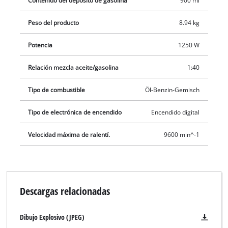
Contenido del depósito de gasolina
900 ml
trabajo está asegurada por un embrague centrífugo que
Peso del producto
8.94 kg
desconecta la herramienta de corte en modo inactivo. Para
una operación cómoda, hay una correa de transporte fácil de
Potencia
1250 W
usar. Gracias a un eje dividido, la guadaña se puede
desmontar en dos partes en unos pocos movimientos para
Relación mezcla aceite/gasolina
1:40
facilitar su transporte y almacenamiento en un espacio
mínimo.
Tipo de combustible
Öl-Benzin-Gemisch
Tipo de electrónica de encendido
Encendido digital
Velocidad máxima de ralentí.
9600 min^-1
Descargas relacionadas
Dibujo Explosivo (JPEG)