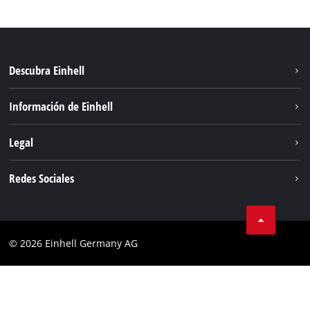
Descubra Einhell
Sistema de baterías
Información de Einhell
Servicio
Sostenibilidad
Legal
Sobre nosotros
Aviso legal
Redes Sociales
Einhell global
Privacidad de los datos
Cumplimiento
© 2026 Einhell Germany AG