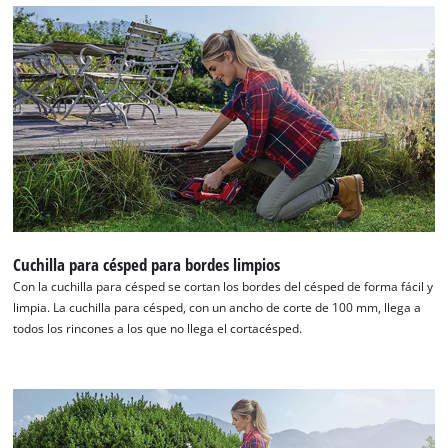
¡Necesitamos su consentimiento para
cargar el servicio Google Maps!
Cuchilla para césped para bordes limpios
Con la cuchilla para césped se cortan los bordes del césped de forma fácil y
This content is not permitted to load due
limpia. La cuchilla para césped, con un ancho de corte de 100 mm, llega a
to trackers that are not disclosed to the
todos los rincones a los que no llega el cortacésped.
visitor. The website owner needs to setup
the site with their CMP to add this content
to the list of technologies used.
Powered by
Usercentrics Consent
Management Platform