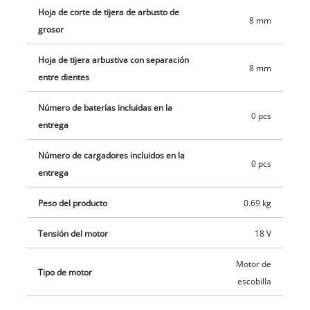
y la limpieza contra el contacto con las piezas que se lubrican
Hoja de corte de tijera de arbusto de
8 mm
con aceite para engranajes. Se necesita una batería PXC de 18
grosor
V para su funcionamiento. La batería y el cargador no están
Hoja de tijera arbustiva con separación
incluidos en el volumen de suministro; se pueden adquirir
8 mm
entre dientes
por separado.
Número de baterías incluidas en la
0 pcs
entrega
Número de cargadores incluidos en la
0 pcs
entrega
Peso del producto
0.69 kg
Tensión del motor
18 V
Motor de
Tipo de motor
escobilla