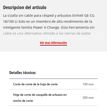
Descripcion del articulo
La cizalla sin cable para césped y arbustos Einhell GE-CG
18/100 Li-Solo es un miembro de alto rendimiento de la
inteligente familia Power X-Change. Esta herramienta sin
cable es una alternativa cómoda a las sierras de podar
manuales o a las tijeras de jardín. Además, es más ligera,
Ver mas información
silenciosa y versátil que las versiones de gasolina o
electrónicas y, por lo tanto, es un ayudante ideal cuando se
trata de podar, dar forma y adelgazar arbustos y árboles. La
cuchilla de corte de hierba es perfectamente adecuada para
cortar los bordes del césped (100 mm). Las cuchillas de corte
Detalles técnicos
de arbustos cortadas con láser y rectificadas con diamante
son ideales para recortar setos y arbustos. Las herramientas
Corte de corte de la hoja de corte
100 mm
son fáciles de cambiar sin necesidad de otras herramientas.
La empuñadura suave proporciona un agarre perfecto y
Hoja de corte de casquilla de arbusto en
200 mm
ergonomía para cada movimiento durante el uso. La carcasa
ancho de corte
del engranaje cubierta proporciona protección durante el uso