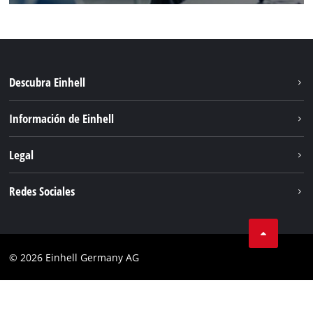
Descubra Einhell
Sistema de baterías
Información de Einhell
Servicio
Sostenibilidad
Legal
Sobre nosotros
Aviso legal
Redes Sociales
Einhell global
Privacidad de los datos
Cumplimiento
© 2026 Einhell Germany AG