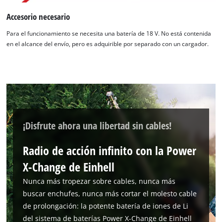
cargar el servicio Google Maps!
Accesorio necesario
This content is not permitted to load due
Para el funcionamiento se necesita una batería de 18 V. No está contenida
to trackers that are not disclosed to the
en el alcance del envío, pero es adquirible por separado con un cargador.
visitor. The website owner needs to setup
the site with their CMP to add this content
to the list of technologies used.
Powered by
Usercentrics Consent
Management Platform
¡Disfrute ahora una libertad sin cables!
Radio de acción infinito con la Power
X-Change de Einhell
Nunca más tropezar sobre cables, nunca más
buscar enchufes, nunca más cortar el molesto cable
de prolongación: la potente batería de iones de Li
del sistema de baterías Power X-Change de Einhell