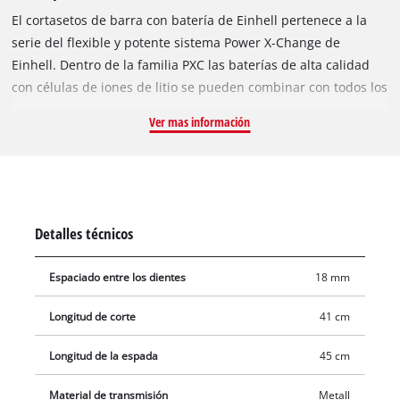
El cortasetos de barra con batería de Einhell pertenece a la
serie del flexible y potente sistema Power X-Change de
Einhell. Dentro de la familia PXC las baterías de alta calidad
con células de iones de litio se pueden combinar con todos los
equipos del sistema. Las cuchillas del cortasetos están
Ver mas información
fabricadas de acero cortado con láser y afilado con diamante,
la longitud de corte máxima es de 410 mm en como máximo
1.400 cortes por minuto. El cabezal de motor se puede inclinar
en 7 posiciones y usarse de forma flexible con el agarre
principal giratorio. La superficie de sujeción de goma
Detalles técnicos
adicional promueve el sostén seguro y fijo y favorece además
el trabajo ergonómico junto con la correa de transporte. El
Espaciado entre los dientes
18 mm
engranaje metálico robusto está orientado a una larga vida
útil. Gracias a la varilla de prolongación, el cortasetos de barra
Longitud de corte
41 cm
también es apropiado para setos más altos. En el alcance del
envío está comprendido un carcaj estable para el
Longitud de la espada
45 cm
almacenamiento seguro y un transporte sencillo. El envío se
Material de transmisión
Metall
realiza sin batería ni cargador, estos son adquiribles por