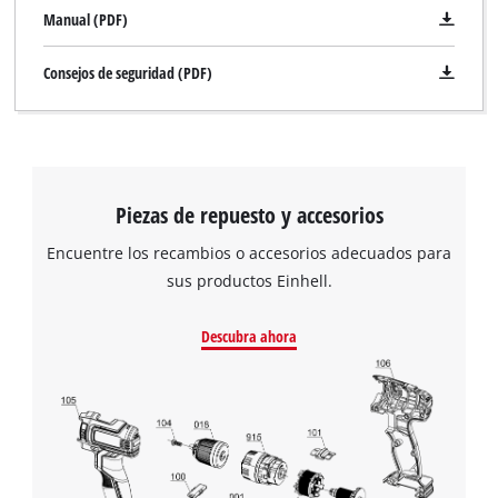
¡Necesitamos su consentimiento para
Manual (PDF)
cargar el servicio Google Maps!
Consejos de seguridad (PDF)
This content is not permitted to load due
to trackers that are not disclosed to the
visitor. The website owner needs to setup
the site with their CMP to add this content
to the list of technologies used.
Piezas de repuesto y accesorios
Powered by
Usercentrics Consent
Management Platform
Encuentre los recambios o accesorios adecuados para
sus productos Einhell.
Descubra ahora