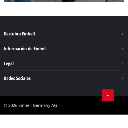
Descubra Einhell
Sistema de baterías
Información de Einhell
Servicio
Sostenibilidad
Legal
Sobre nosotros
Aviso legal
Redes Sociales
Einhell global
Privacidad de los datos
Cumplimiento
© 2026 Einhell Germany AG