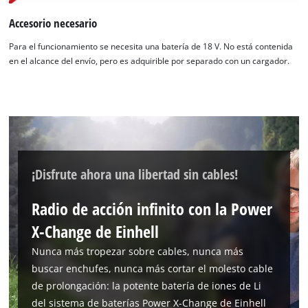
cargar el servicio Google Maps!
Accesorio necesario
This content is not permitted to load due
to trackers that are not disclosed to the
Para el funcionamiento se necesita una batería de 18 V. No está contenida
visitor. The website owner needs to setup
en el alcance del envío, pero es adquirible por separado con un cargador.
the site with their CMP to add this content
to the list of technologies used.
Powered by
Usercentrics Consent
Management Platform
¡Disfrute ahora una libertad sin cables!
Radio de acción infinito con la Power
X-Change de Einhell
Nunca más tropezar sobre cables, nunca más
buscar enchufes, nunca más cortar el molesto cable
de prolongación: la potente batería de iones de Li
del sistema de baterías Power X-Change de Einhell