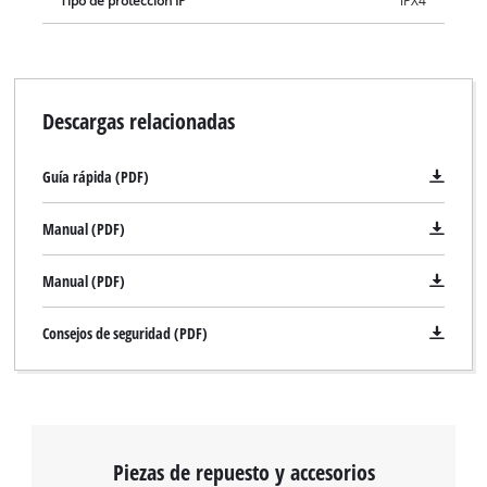
Tipo de protección IP
IPX4
Descargas relacionadas
Guía rápida (PDF)
Manual (PDF)
Manual (PDF)
Consejos de seguridad (PDF)
¡Necesitamos su consentimiento para
cargar el servicio Google Maps!
This content is not permitted to load due
to trackers that are not disclosed to the
Piezas de repuesto y accesorios
visitor. The website owner needs to setup