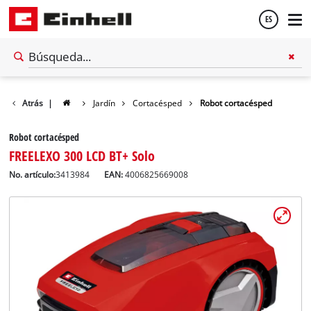
ES
Español
Atrás
|
Jardín
Cortacésped
Robot cortacésped
English
Robot cortacésped
FREELEXO 300 LCD BT+ Solo
No. artículo:
3413984
EAN:
4006825669008