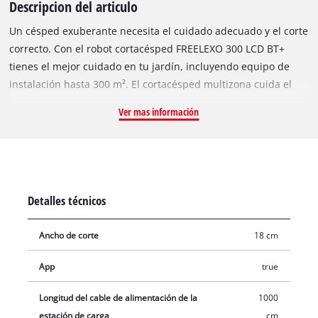
Descripcion del articulo
Un césped exuberante necesita el cuidado adecuado y el corte
correcto. Con el robot cortacésped FREELEXO 300 LCD BT+
tienes el mejor cuidado en tu jardín, incluyendo equipo de
instalación hasta 300 m². El cortacésped multizona cuida el
césped de forma independiente e incansable, incluso en
Ver mas información
jardines inclinados, rincones tranquilos y zonas verdes
complejas. El FREELEXO se programa mediante una práctica
aplicación con conexión Bluetooth. FREELEXO es parte de la
poderosa familia Power X-Change, que ofrece una flexibilidad
ilimitada dentro de la familia de sistemas. Usando la
Detalles técnicos
aplicación, el FREELEXO se puede controlar individualmente
por Bluetooth o por el teclado intuitivo con pantalla LCD. Las
Ancho de corte
18 cm
horas de trabajo se pueden programar a diario, y FREELEXO
también tiene un programa de corte para áreas secundarias.
App
true
El robot cortacésped está protegido contra robos gracias a un
código PIN. Numerosos sensores de seguridad, como sensores
Longitud del cable de alimentación de la
1000
de choque, inclinación y elevación, garantizan la seguridad.
estación de carga
cm