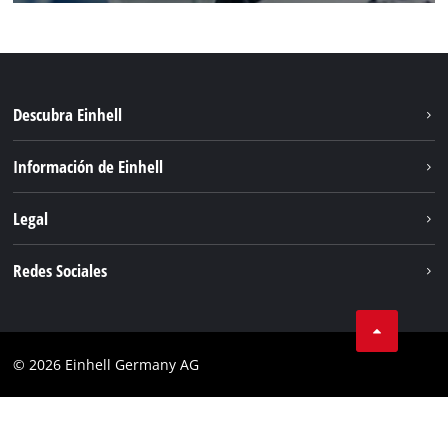
Descubra Einhell
Sistema de baterías
Información de Einhell
Servicio
Sostenibilidad
Legal
Sobre nosotros
Aviso legal
Redes Sociales
Einhell global
Privacidad de los datos
Cumplimiento
© 2026 Einhell Germany AG