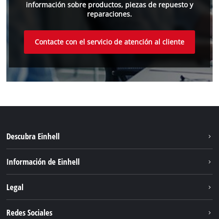
información sobre productos, piezas de repuesto y
reparaciones.
Contacte con el servicio de atención al cliente
Descubra Einhell
Sistema de baterías
Información de Einhell
Servicio
Sostenibilidad
Legal
Sobre nosotros
Aviso legal
Redes Sociales
Einhell global