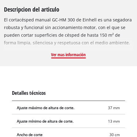
Descripcion del articulo
El cortacésped manual GC-HM 300 de Einhell es una segadora
robusta y funcional sin accionamiento motor, con el que se
pueden cortar superficies de césped de hasta 150 m² de
forma limpia, silenciosa y respetuosa con el medio ambiente.
El husillo de corte con rodamiento de bolas está equipado con
Ver mas información
5 cuchillas de acero de alto valor para anchura de corte de 30
cm. El ajuste de altura de corte de 4 niveles se puede adaptar
individualmente de 13 mm a 37 mm. El rodillo de rodadura de
plástico tiene un diámetro de 45 mm. La segadora manual
está equipada con ruedas de gran superficie cuidadosas con
Detalles técnicos
el césped. Un larguero de guiado curvo ofrece ergonomía
opcional durante el trabajo, la posición de estacionamiento
Ajuste máximo de altura de corte.
37 mm
posibilita un almacenamiento seguro y sencillo de la
segadora. El colector de hierba con capacidad de 16 litros es
Ajuste mínimo de altura de corte.
13 mm
extraíble y fácil de vaciar.
Ancho de corte
30 cm