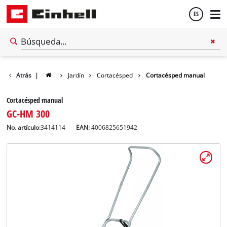
ES
Español
Atrás
|
Jardín
Cortacésped
Cortacésped manual
English
Cortacésped manual
GC-HM 300
No. artículo:
3414114
EAN:
4006825651942