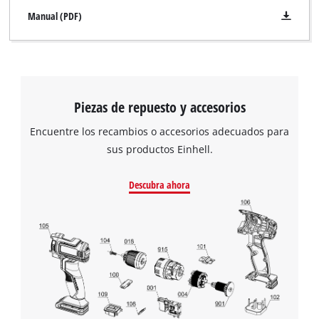
Manual (PDF)
Piezas de repuesto y accesorios
¡Necesitamos su consentimiento para
Encuentre los recambios o accesorios adecuados para
cargar el servicio Google Maps!
sus productos Einhell.
This content is not permitted to load due
to trackers that are not disclosed to the
Descubra ahora
visitor. The website owner needs to setup
the site with their CMP to add this content
to the list of technologies used.
Powered by
Usercentrics Consent
Management Platform