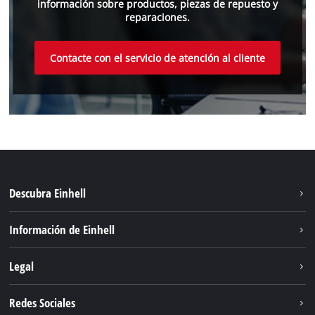
información sobre productos, piezas de repuesto y
reparaciones.
Contacte con el servicio de atención al cliente
Descubra Einhell
Sistema de baterías
Información de Einhell
Servicio
Sostenibilidad
Legal
Sobre nosotros
Aviso legal
Redes Sociales
Einhell global