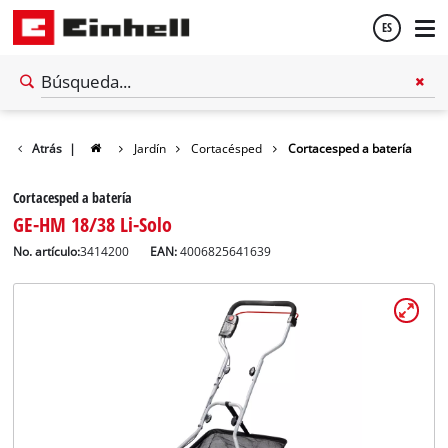
ES
Español
Atrás
|
Jardín
Cortacésped
Cortacesped a batería
English
Cortacesped a batería
GE-HM 18/38 Li-Solo
No. artículo:
3414200
EAN:
4006825641639