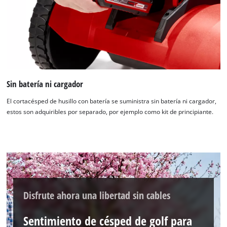
¡Necesitamos su consentimiento para
cargar el servicio Google Maps!
This content is not permitted to load due
Sin batería ni cargador
to trackers that are not disclosed to the
visitor. The website owner needs to setup
El cortacésped de husillo con batería se suministra sin batería ni cargador,
the site with their CMP to add this content
estos son adquiribles por separado, por ejemplo como kit de principiante.
to the list of technologies used.
Powered by
Usercentrics Consent
Management Platform
Disfrute ahora una libertad sin cables
Sentimiento de césped de golf para