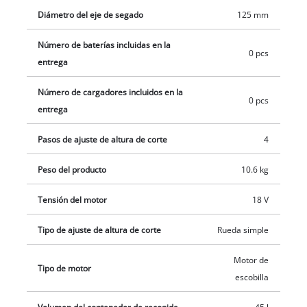
respetuoso con el medio ambiente. El ajuste de la altura de
Diámetro del eje de segado
125 mm
corte en 4 niveles se puede ajustar a 14 mm, 23 mm, 32 mm o
Número de baterías incluidas en la
38 mm. El cortacésped inalámbrico cuenta con ruedas de gran
0 pcs
entrega
tamaño que respetan el césped. La empuñadura larga,
ergonómica y regulable en altura, puede ajustarse a las
Número de cargadores incluidos en la
necesidades individuales para facilitar y hacer más cómodo
0 pcs
entrega
su uso. La cesta de recogida de hierba, de generosas
dimensiones y con un volumen de 45 litros, es desmontable.
Pasos de ajuste de altura de corte
4
Este producto se entrega sin batería y sin cargador, que están
disponibles por separado, por ejemplo, como un práctico
Peso del producto
10.6 kg
juego de iniciación.
Tensión del motor
18 V
Tipo de ajuste de altura de corte
Rueda simple
Motor de
Tipo de motor
escobilla