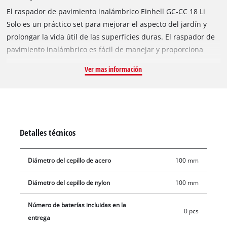
El raspador de pavimiento inalámbrico Einhell GC-CC 18 Li
Solo es un práctico set para mejorar el aspecto del jardín y
prolongar la vida útil de las superficies duras. El raspador de
pavimiento inalámbrico es fácil de manejar y proporciona
resultados efectivos. Los cepillos son reemplazables, con un
Ver mas información
cepillo de nailon y un cepillo de acero suministrado con este
producto. El mango largo telescópico es infinitamente
ajustable para permitir que se realice el trabajo de pie, una
posición que quita la tensión de la espalda y alivia las rodillas.
Para un manejo aún más fácil y resultados de limpieza
Detalles técnicos
precisos, hay una segunda manija infinitamente ajustable y
una rueda guía. El Softgrip asegura que el usuario se sienta
Diámetro del cepillo de acero
100 mm
cómodo mientras trabaja, incluso en trabajos de limpieza
prolongados. La mototraílla inalámbrica forma parte de la
Diámetro del cepillo de nylon
100 mm
familia Power X-Change, la nueva tecnología de iones de litio
de Einhell. Todas las baterías del sistema de la serie Power X-
Número de baterías incluidas en la
0 pcs
Change se pueden utilizar en la mototraílla inalámbrica. Se
entrega
suministra sin batería y sin cargador.