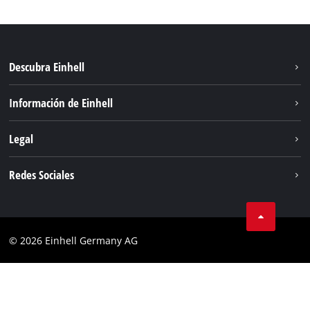
Descubra Einhell
Sistema de baterías
Información de Einhell
Servicio
Sostenibilidad
Legal
Sobre nosotros
Aviso legal
Redes Sociales
Einhell global
Privacidad de los datos
Cumplimiento
© 2026 Einhell Germany AG