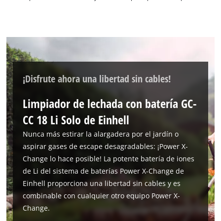
cargar el servicio Google Maps!
This content is not permitted to load due
to trackers that are not disclosed to the
visitor. The website owner needs to setup
the site with their CMP to add this content
to the list of technologies used.
¡Disfrute ahora una libertad sin cables!
Powered by
Usercentrics Consent
Management Platform
Limpiador de lechada con batería GC-
CC 18 Li Solo de Einhell
Nunca más estirar la alargadera por el jardín o
aspirar gases de escape desagradables: ¡Power X-
Change lo hace posible! La potente batería de iones
de Li del sistema de baterías Power X-Change de
Einhell proporciona una libertad sin cables y es
combinable con cualquier otro equipo Power X-
Change.