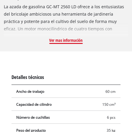
La azada de gasolina GC-MT 2560 LD ofrece a los entusiastas
del bricolaje ambiciosos una herramienta de jardinería
práctica y potente para el cultivo del suelo de forma muy
eficaz. Un motor monocilíndrico de cuatro tiempos con
cigüeñal con cojinetes bilaterales garantiza un alto
Ver mas información
rendimiento y un funcionamiento suave. Las robustas
cuchillas cultivadoras garantizan un avance rápido incluso a
través de suelos firmes. Una zapata de freno ajustable en
altura facilita el ajuste de la profundidad de trabajo. Para un
funcionamiento seguro, la GC-MT 2560 LD viene con una
Detalles técnicos
función de parada de la cuchilla de la azada: tan pronto como
suelte el interruptor, el circuito de hombre muerto apagará
Ancho de trabajo
60 cm
las cuchillas. Los discos limitadores laterales garantizan un
guiado preciso. Para cambios de ubicación fáciles de usar y
Capacidad de cilindro
150 cm³
sin esfuerzo, hay una rueda guía giratoria. La adaptación
óptima de la azada a usuarios de todos los tamaños es posible
Número de cuchillas
6 pcs
gracias a las empuñaduras ergonómicas y regulables en
Peso del producto
35 kg
altura.