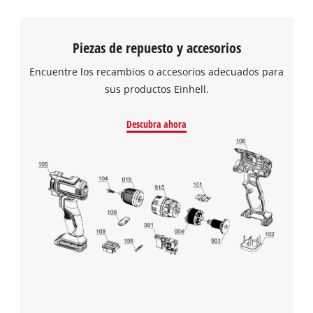
Piezas de repuesto y accesorios
Encuentre los recambios o accesorios adecuados para
¡Necesitamos su consentimiento para
sus productos Einhell.
cargar el servicio Google Maps!
This content is not permitted to load due
Descubra ahora
to trackers that are not disclosed to the
visitor. The website owner needs to setup
the site with their CMP to add this content
to the list of technologies used.
Powered by
Usercentrics Consent
Management Platform