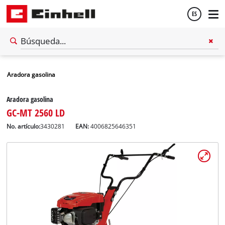
ES
Español
Aradora gasolina
English
Aradora gasolina
GC-MT 2560 LD
No. artículo:
3430281
EAN:
4006825646351