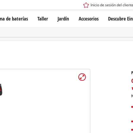
Inicio de sesión del client
ma de baterías
Taller
Jardín
Accesorios
Descubre Ein
tema de batería Power X-Change
Destornillador inalámbrico
Taladro
Rotomartillos
gía de baterías
Amoladoras angulares
ess
Sierras
s: originales Einhell vs. réplicas
Lijadoras
P
Equipos de medición
Otras herramientas
de Einhell PROFESSIONAL
los dispositivos PROFESSIONAL
N
ientas eléctricas PROFESSIONAL
Sierras de mesa
ientas de jardín PROFESSIONAL
Compresoras de aire
Otras máquinas