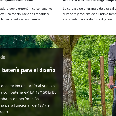
adura doble ergonómica con agarre
La carcasa de engranaje de alta cali
rta una manipulación agradable y
duradera y robusta de aluminio tamb
 la barrenadora con batería.
apropiada para trabajos exigentes.
ndo
 batería para el diseño
a decoración de jardín al suelo o
a con batería GP-EA 18/150 Li BL-
trabajos de perforación
ria para funcionar de 18V y el
rado.