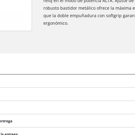
reloj en el modo de potencia ALTA. Ajuste de
robusto bastidor metálico ofrece la máxima es
que la doble empuñadura con softgrip garant
ergonómico.
 entrega
 la entrega