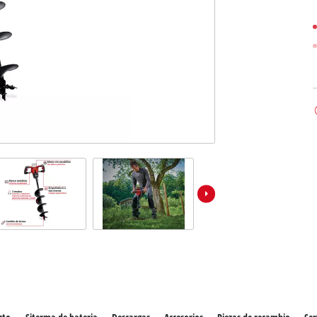
los productos Power X-Change
ientas Power X-Change
Aspiradoras de húmedo/seco
ientas de jardín Power X-Change
Partidores devehiculos
Equipos pulidores
Impacto destornilladores