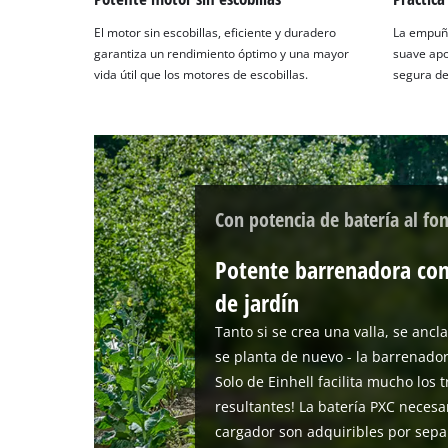
El motor sin escobillas, eficiente y duradero
La empuñ
garantiza un rendimiento óptimo y una mayor
suave apo
vida útil que los motores de escobillas.
segura de
Con potencia de batería al fo
Potente barrenadora con
de jardín
Tanto si se crea una valla, se ancl
se planta de nuevo - la barrenador
Solo de Einhell facilita mucho los 
resultantes! La batería PXC necesa
cargador son adquiribles por sepa