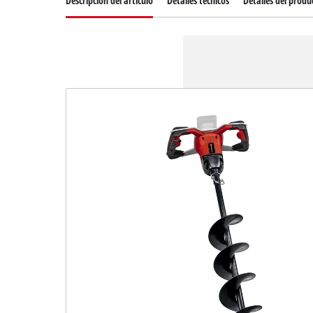
Descripcion del articulo
Detalles técnicos
Detalles del produ