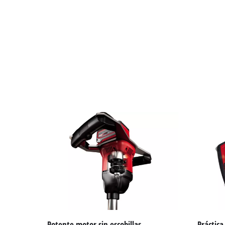
Potente motor sin escobillas
Práctic