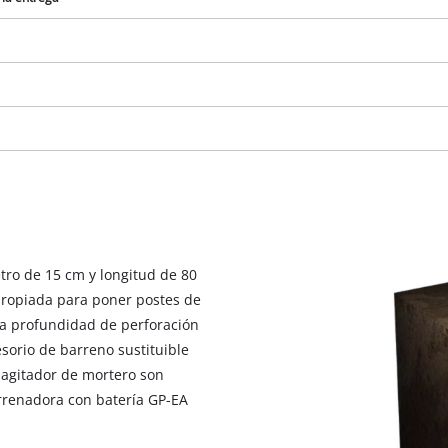
tro de 15 cm y longitud de 80
propiada para poner postes de
 La profundidad de perforación
esorio de barreno sustituible
¡Necesitamos su consentimiento para
agitador de mortero son
cargar el servicio Google Maps!
rrenadora con batería GP-EA
This content is not permitted to load due
to trackers that are not disclosed to the