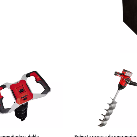
visitor. The website owner needs to setup
the site with their CMP to add this content
to the list of technologies used.
Powered by
Usercentrics Consent
Management Platform
a empuñadura doble
Robusta carcasa de engranajes