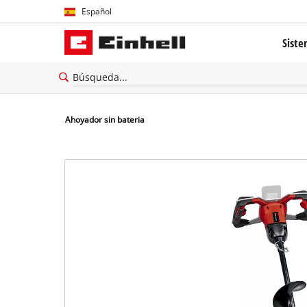
Español
Español
Siste
English
El sis
Tecnolo
Ahoyador sin bateria
Brushl
Batería
cerca 
Todos 
Herram
Herram