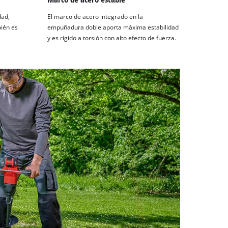
dad,
El marco de acero integrado en la
ién es
empuñadura doble aporta máxima estabilidad
y es rígido a torsión con alto efecto de fuerza.