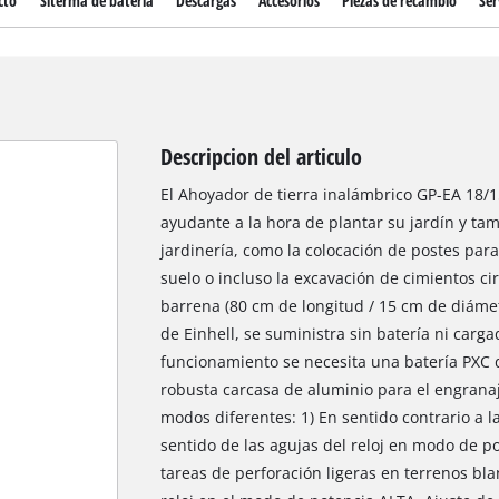
cto
Siterma de bateria
Descargas
Accesorios
Piezas de recambio
Ser
Descripcion del articulo
El Ahoyador de tierra inalámbrico GP-EA 18/15
ayudante a la hora de plantar su jardín y tam
jardinería, como la colocación de postes para 
suelo o incluso la excavación de cimientos ci
barrena (80 cm de longitud / 15 cm de diáme
de Einhell, se suministra sin batería ni carg
funcionamiento se necesita una batería PXC 
robusta carcasa de aluminio para el engranaj
modos diferentes: 1) En sentido contrario a la
sentido de las agujas del reloj en modo de p
tareas de perforación ligeras en terrenos blan