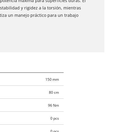
 potencia máxima para superficies duras. El
tabilidad y rigidez a la torsión, mientras
iza un manejo práctico para un trabajo
150 mm
80 cm
96 Nm
0 pcs
0 pcs