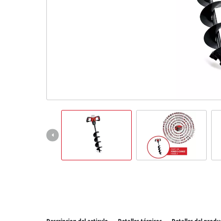
Todos 
Herram
Herram