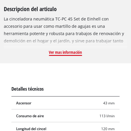
Descripcion del articulo
La cinceladora neumática TC-PC 45 Set de Einhell con
accesorio para usar como martillo de agujas es una
herramienta potente y robusta para trabajos de renovación y
demolición en el hogar y el jardín, y sirve para trabajar tanto
con piedra o metal. Tiene incorporada una empuñadura de
Ver mas información
goma antideslizante y fácil de usar para trabajar con
seguridad. A una presión de funcionamiento máxima de 6,3
bar, la herramienta alcanza una frecuencia de hasta 4500 rpm
y una fuerza de golpeado de hasta 1,2 julios. La toma
hexagonal garantiza una guía segura para el cincel. La
Detalles técnicos
cinceladora neumática ofrece un mejor rendimiento con una
manguera de 9 milímetros de diámetro interior. El usuario
Ascensor
43 mm
apenas encontrará limitaciones a su uso gracias a su amplio
equipamiento. En el suministro también se incluye un juego
Consumo de aire
113 l/min
de cinceles de 120 milímetros de cuatro piezas, así como el
accesorio para usarlo como martillo de agujas, el cual ayuda a
Longitud del cincel
120 mm