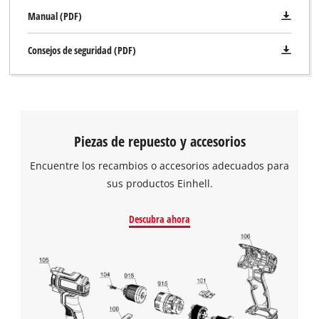
Manual (PDF)
Consejos de seguridad (PDF)
¡Necesitamos su consentimiento para
Piezas de repuesto y accesorios
cargar el servicio Google Maps!
Encuentre los recambios o accesorios adecuados para
This content is not permitted to load due
sus productos Einhell.
to trackers that are not disclosed to the
visitor. The website owner needs to setup
Descubra ahora
the site with their CMP to add this content
to the list of technologies used.
Powered by
Usercentrics Consent
Management Platform