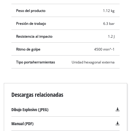
eliminar el óxido y limpiar superficies. El juego también
Peso del producto
1.12 kg
incluye una botella de aceite, una boquilla y un muelle tensor.
Presión de trabajo
6.3 bar
Resistencia al impacto
1.2 J
Ritmo de golpe
4500 min^-1
Tipo portaherramientas
Unidad hexagonal externa
Descargas relacionadas
Dibujo Explosivo (JPEG)
Manual (PDF)