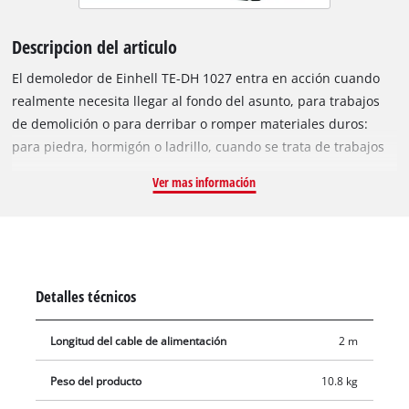
Descripcion del articulo
El demoledor de Einhell TE-DH 1027 entra en acción cuando
realmente necesita llegar al fondo del asunto, para trabajos
de demolición o para derribar o romper materiales duros:
para piedra, hormigón o ladrillo, cuando se trata de trabajos
pesados , el demoledor con una potencia de 1.500 W y un
Ver mas información
rendimiento de demolición superior gracias a una potencia de
impacto único de 32 J es la elección correcta. El demoledor
tiene un portaherramientas SDS-max robusto para cambiar
herramientas rápidamente durante el uso. El martillo
demoledor tiene un diseño robusto y duradero para una
Detalles técnicos
operación dura y continua. Si el trabajo específico resulta ser
demasiado duro y requiere mucha energía, no hay peligro
Longitud del cable de alimentación
2 m
para el demoledor: las escobillas de carbón se apagan
automáticamente para evitar averías. Un cable de goma
Peso del producto
10.8 kg
resistente de cuatro metros proporciona máxima movilidad y