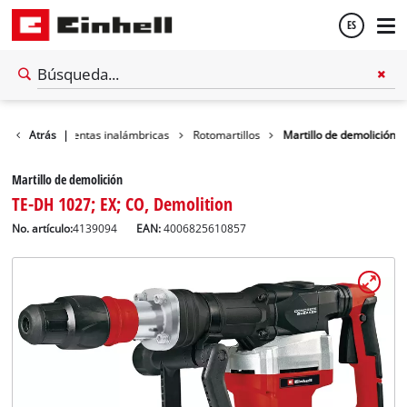
ES
Español
er
Atrás
Herramientas inalámbricas
|
Rotomartillos
Martillo de demolición
English
Martillo de demolición
TE-DH 1027; EX; CO, Demolition
No. artículo:
4139094
EAN:
4006825610857