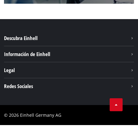
Descubra Einhell
Sistema de baterías
Información de Einhell
Servicio
Sostenibilidad
Legal
Sobre nosotros
Aviso legal
Redes Sociales
Einhell global
Privacidad de los datos
Cumplimiento
© 2026 Einhell Germany AG