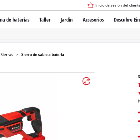
Inicio de sesión del client
ma de baterías
Taller
Jardín
Accesorios
Descubre Ein
tema de batería Power X-Change
Destornillador inalámbrico
Taladro
Rotomartillos
gía de baterías
Amoladoras angulares
Sierras
Sierra de sable a batería
ess
Sierras
s: originales Einhell vs. réplicas
Lijadoras
S
Equipos de medición
Otras herramientas
de Einhell PROFESSIONAL
los dispositivos PROFESSIONAL
N
ientas eléctricas PROFESSIONAL
Sierras de mesa
ientas de jardín PROFESSIONAL
Compresoras de aire
Otras máquinas