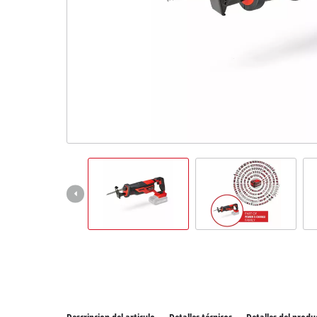
Todos 
Herram
Herram