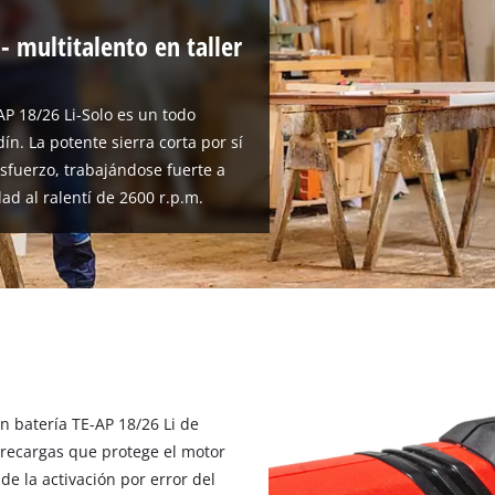
 - multitalento en taller
AP 18/26 Li-Solo es un todo
rdín. La potente sierra corta por sí
sfuerzo, trabajándose fuerte a
ad al ralentí de 2600 r.p.m.
on batería TE-AP 18/26 Li de
brecargas que protege el motor
 la activación por error del