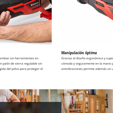
Manipulación óptima
ambiar sin herramientas en
Gracias al diseño ergonómico y superf
n patín de sierra regulable sin
cómoda y seguramente en la mano par
gida del polvo para proteger el
antivibraciones permite además un us