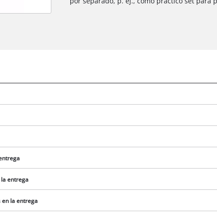
por separado, p. ej., como práctico set para p
 entrega
 la entrega
 en la entrega