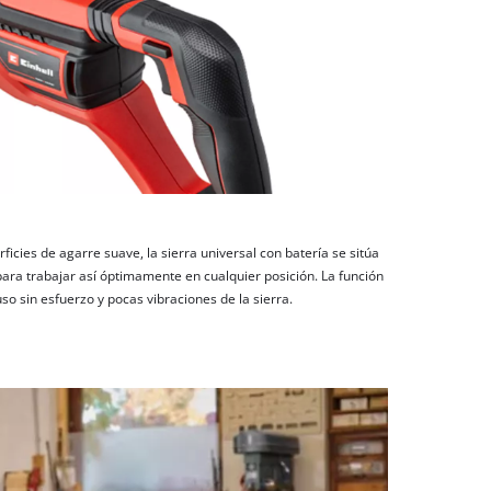
icies de agarre suave, la sierra universal con batería se sitúa
a trabajar así óptimamente en cualquier posición. La función
o sin esfuerzo y pocas vibraciones de la sierra.