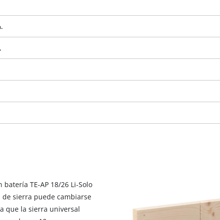
.
.
¡Necesitamos su consentimiento para
n batería TE-AP 18/26 Li-Solo
cargar el servicio Google Maps!
ja de sierra puede cambiarse
This content is not permitted to load due
a que la sierra universal
to trackers that are not disclosed to the