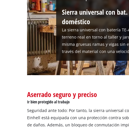
Sierra universal con bat.
doméstico
La sierra universal con batería TE-
terreno real en torno al taller y ja
misma gruesas ramas y vigas sin e
través del material con una velocid
Aserrado seguro y preciso
Ir bien protegido al trabajo
Seguridad ante todo: Por tanto, la sierra universal c
Einhell está equipada con una protección contra so
de daños. Además, un bloqueo de conmutación impide