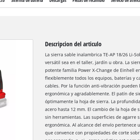
cto
Siterma de bateria
Descargas
Piezas de recambio
Servicio de atenci
Descripcion del articulo
La sierra sable inalambrica TE-AP 18/26 Li-So
versátil sea en el taller, jardín u obra. La s
potente familia Power X-Change de Einhell e
flexiblemente todos los equipos, baterías y c
cables. Por la función anti-vibración pueden
ergonómica y agradablemente. El patín de si
óptimamente la hoja de sierra. La profundi
acero hasta 12 mm. El cambio de la hoja de si
sin herramientas. Las superficies de agarre
ergonómica. Al alcance del envío pertenece u
que convence con propiedades de corte sobre