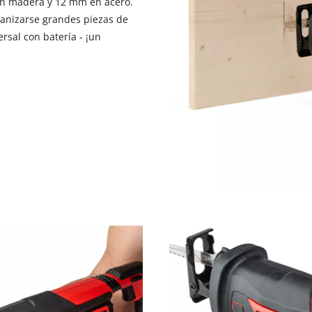
en madera y 12 mm en acero.
visitor. The website owner needs to setup
anizarse grandes piezas de
the site with their CMP to add this content
to the list of technologies used.
rsal con batería - ¡un
Powered by
Usercentrics Consent
Management Platform