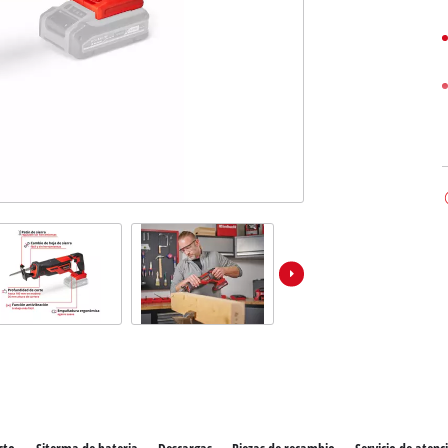
los productos Power X-Change
ientas Power X-Change
Aspiradoras de húmedo/seco
ientas de jardín Power X-Change
Partidores devehiculos
Equipos pulidores
Impacto destornilladores