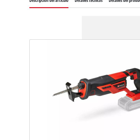
Descripcion del articulo
Detalles técnicos
Detalles del produ