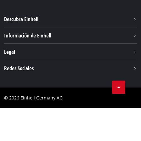
Descubra Einhell
Sistema de baterías
Información de Einhell
Servicio
Sostenibilidad
Legal
Sobre nosotros
Aviso legal
Redes Sociales
Einhell global
Privacidad de los datos
Cumplimiento
© 2026 Einhell Germany AG