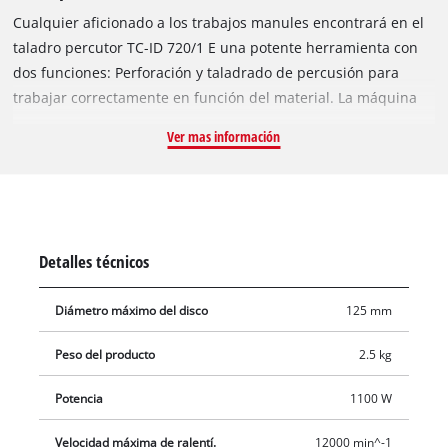
Cualquier aficionado a los trabajos manules encontrará en el
taladro percutor TC-ID 720/1 E una potente herramienta con
dos funciones: Perforación y taladrado de percusión para
trabajar correctamente en función del material. La máquina
es lo suficientemente potente como para realizar
Ver mas información
perforaciones en cualquier material. El sistema de velocidad
electrónico garantiza un trabajo adecuado según el material y
la aplicación, así como las funciones seleccionables de
perforación y perforación por percusión, con las cuales el
usuario se podrá adaptar a la perfección al trabajo
Detalles técnicos
correspondiente. La rotación hacia la derecha y la izquierda
es ideal para taladrar y atornillar en materiales duros. El
Diámetro máximo del disco
125 mm
bloqueo de funcionamiento continuo permite trabajar de
forma cómoda y sencilla. Las amplias y ergonómicas
Peso del producto
2.5 kg
superficies Softgrip hacen que el trabajo resulte agradable. El
taladro percutor se puede sujetar con seguridad gracias a las
Potencia
1100 W
nervaduras de su empuñadura adicional. El robusto
Velocidad máxima de ralentí.
12000 min^-1
portabrocas de liberación rápida de 13 milímetros contiene