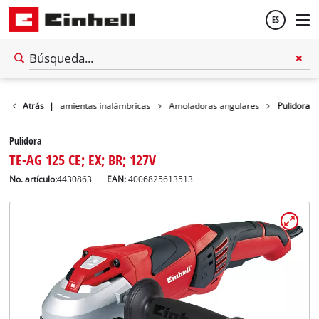
ES
Español
Taller
Atrás
Herramientas inalámbricas
|
Amoladoras angulares
Pulidora
English
Pulidora
TE-AG 125 CE; EX; BR; 127V
No. artículo:
4430863
EAN:
4006825613513