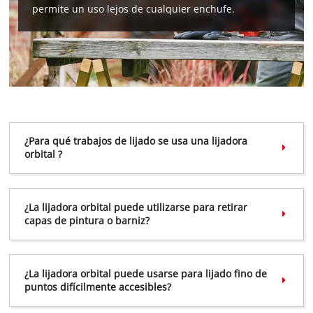
cargar el servicio Google Maps!
permite un uso lejos de cualquier enchufe.
This content is not permitted to load due
to trackers that are not disclosed to the
visitor. The website owner needs to setup
the site with their CMP to add this content
to the list of technologies used.
Powered by
Usercentrics Consent
Management Platform
¿Para qué trabajos de lijado se usa una lijadora
orbital ?
¿La lijadora orbital puede utilizarse para retirar
capas de pintura o barniz?
¿La lijadora orbital puede usarse para lijado fino de
puntos difícilmente accesibles?