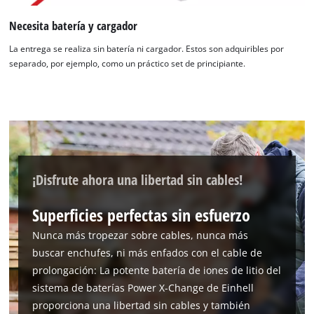
Necesita batería y cargador
La entrega se realiza sin batería ni cargador. Estos son adquiribles por
separado, por ejemplo, como un práctico set de principiante.
¡Disfrute ahora una libertad sin cables!
Superficies perfectas sin esfuerzo
Nunca más tropezar sobre cables, nunca más
buscar enchufes, ni más enfados con el cable de
prolongación: La potente batería de iones de litio del
sistema de baterías Power X-Change de Einhell
¡Necesitamos su consentimiento para
proporciona una libertad sin cables y también