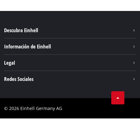
Descubra Einhell
Sistema de baterías
Información de Einhell
Servicio
Sostenibilidad
Legal
Sobre nosotros
Aviso legal
Redes Sociales
Einhell global
Privacidad de los datos
Cumplimiento
© 2026 Einhell Germany AG