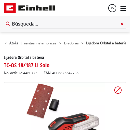
ES
Español
ller
Atrás
Herramientas inalámbricas
|
Lijadoras
Lijadora Orbital a batería
English
Lijadora Orbital a batería
TC-OS 18/187 Li Solo
No. artículo:
4460725
EAN:
4006825642735