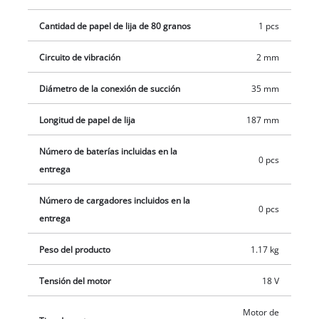
están contenidos la batería ni el cargador (adquiribles por
Cantidad de papel de lija de 80 granos
1 pcs
separado).
Circuito de vibración
2 mm
Diámetro de la conexión de succión
35 mm
Longitud de papel de lija
187 mm
Número de baterías incluidas en la
0 pcs
entrega
Número de cargadores incluidos en la
0 pcs
entrega
Peso del producto
1.17 kg
Tensión del motor
18 V
Motor de