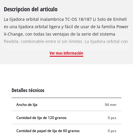
Descripcion del articulo
La lijadora orbital inalambrica TC-OS 18/187 Li Solo de Einhell
es una lijadora orbital ligera y fácil de usar de la familia Power
X-Change, con todas las ventajas de la serie del sistema
flexible, combinable entre sí sin límites. La lijadora orbital con
batería es perfectamente apropiada para el lijado de
Ver mas información
superficies lisas, grandes piezas de trabajo, revestimientos o
paneles. Gracias al micro-cierre de gancho y bucle y
dispositivo de retención se garantiza un cambio rápido y
sencillo del papel de lija y el uso de papel de lija sin
adherencia por cierre de gancho y bucle. Las grandes
Detalles técnicos
superficies de empuñadura con agarre suave dan lugar a un
manejo cómodo. La bolsa colectora de polvo acumula el polvo
Ancho de lija
94 mm
de lijado producido. Además, la posibilidad de conectar un
aspirador ofrece máxima limpieza en la superficie de trabajo.
Cantidad de lija de 120 granos
0 pcs
El envío se realiza inclusive con 1 papel de lija para el
comienzo inmediato del proyecto. En el alcance del envío no
Cantidad de papel de lija de 60 granos
0 pcs