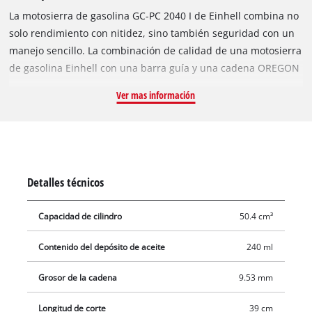
La motosierra de gasolina GC-PC 2040 I de Einhell combina no
solo rendimiento con nitidez, sino también seguridad con un
manejo sencillo. La combinación de calidad de una motosierra
de gasolina Einhell con una barra guía y una cadena OREGON
da como resultado un socio eficiente y confiable para el
Ver mas información
jardinero aficionado. Esta motosierra de gasolina es un
todoterreno para trabajos sencillos y duros en madera, ya sea
en el jardín o en el taller. El motor de 2 tiempos refrigerado
por aire con rodamientos de bolas en ambos extremos del
cigüeñal ofrece suficiente potencia para hacer frente incluso a
Detalles técnicos
la resistencia más obstinada. Desde ramas hasta madera de
construcción y leña, casi no hay nada que la motosierra de
Capacidad de cilindro
50.4 cm³
gasolina no pueda cortar a la medida. Gracias a una serie de
funciones de soporte técnico, la motosierra de gasolina
Contenido del depósito de aceite
240 ml
Einhell es segura y fácil de usar. La función antivibración
reduce el estrés y la fatiga del cuerpo. El cebador y el
Grosor de la cadena
9.53 mm
estrangulador automático eliminan los problemas de
Longitud de corte
39 cm
arranque en frío. El encendido digital garantiza una entrada