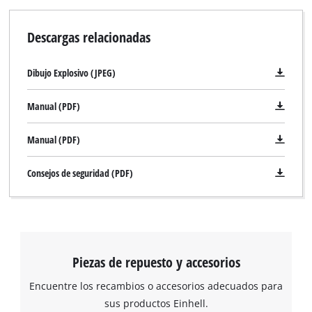
Descargas relacionadas
Dibujo Explosivo (JPEG)
Manual (PDF)
Manual (PDF)
Consejos de seguridad (PDF)
¡Necesitamos su consentimiento para
cargar el servicio Google Maps!
This content is not permitted to load due
Piezas de repuesto y accesorios
to trackers that are not disclosed to the
visitor. The website owner needs to setup
Encuentre los recambios o accesorios adecuados para
the site with their CMP to add this content
sus productos Einhell.
to the list of technologies used.