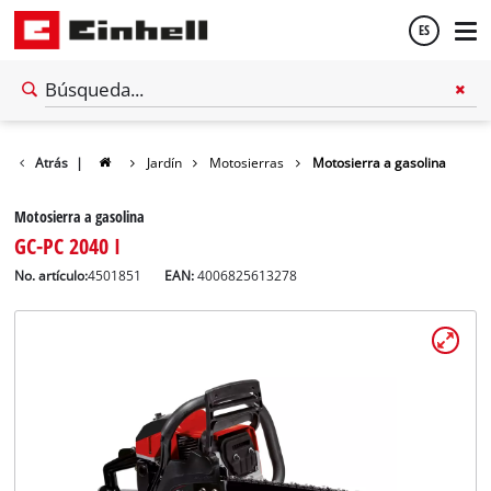
ES
Español
Atrás
|
Jardín
Motosierras
Motosierra a gasolina
English
Motosierra a gasolina
GC-PC 2040 I
No. artículo:
4501851
EAN:
4006825613278