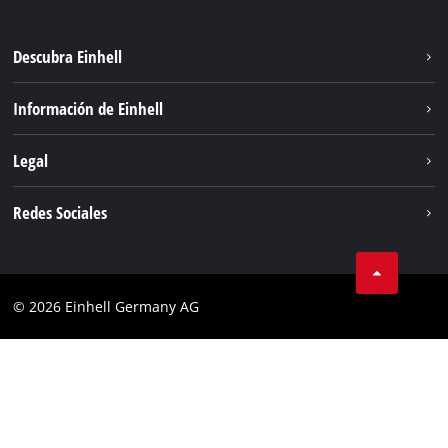
Descubra Einhell
Sistema de baterías
Información de Einhell
Servicio
Sostenibilidad
Legal
Sobre nosotros
Aviso legal
Redes Sociales
Einhell global
Privacidad de los datos
Cumplimiento
© 2026 Einhell Germany AG