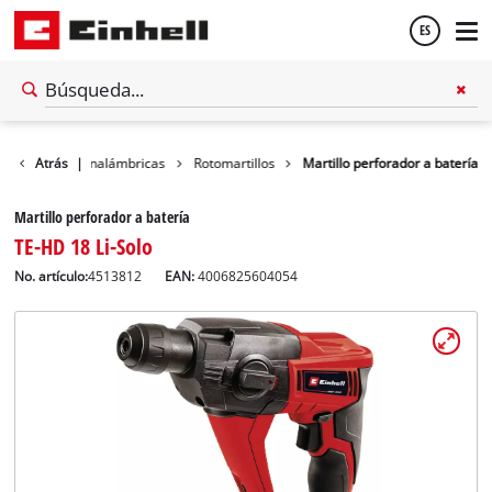
ES
Español
Herramientas inalámbricas
Atrás
|
Rotomartillos
Martillo perforador a batería
English
Martillo perforador a batería
TE-HD 18 Li-Solo
No. artículo:
4513812
EAN:
4006825604054