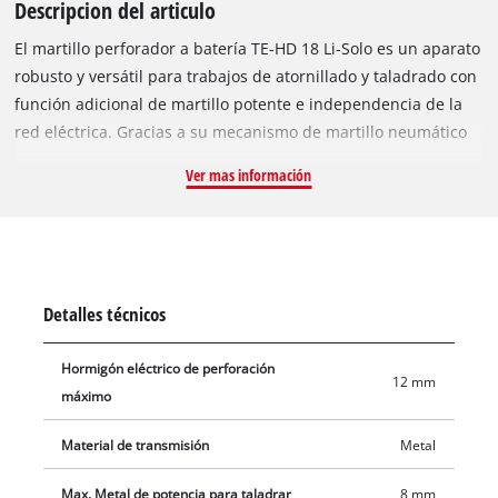
Descripcion del articulo
El martillo perforador a batería TE-HD 18 Li-Solo es un aparato
robusto y versátil para trabajos de atornillado y taladrado con
función adicional de martillo potente e independencia de la
red eléctrica. Gracias a su mecanismo de martillo neumático
se consigue una buena propulsión en mampostería y
Ver mas información
hormigón. Gracias a su mango ergonómico con empuñadura
suave, el martillo perforador se puede manejar de forma
cómoda y segura en todo momento. La práctica función de
parada rápida para evitar la caída indeseada de las brocas y
la brillante luz LED para una iluminación óptima de la zona de
Detalles técnicos
trabajo proporcionan una mayor comodidad de manejo.
Además, las brocas convencionales para hormigón pueden
Hormigón eléctrico de perforación
cambiarse en el portabrocas automático SDS-Plus
12 mm
máximo
rápidamente y sin herramientas. El cargador de batería de
alta velocidad de 30 minutos permite cargar rápidamente la
Material de transmisión
Metal
potente batería de 18 voltios, que puede utilizarse para otros
dispositivos de la familia Power X-Change. Gracias a la
Max. Metal de potencia para taladrar
8 mm