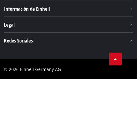
Sistema de baterías
Información de Einhell
Servicio
Sostenibilidad
Legal
Sobre nosotros
Aviso legal
Redes Sociales
Einhell global
Privacidad de los datos
Cumplimiento
© 2026 Einhell Germany AG