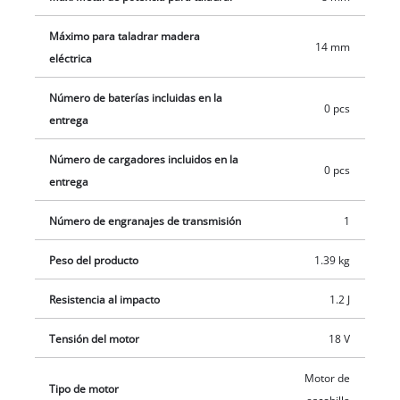
tecnología de iones de litio, estas baterías ya no se descargan
Máximo para taladrar madera
por sí solas, y los aparatos siguen siendo pequeños, ligeros y
14 mm
eléctrica
manejables. La batería recargable dispone de un indicador
integrado para controlar rápidamente el estado de carga
Número de baterías incluidas en la
actual. ATENCIÓN: Este dispositivo se entrega SIN batería ni
0 pcs
entrega
cargador y, por tanto, es una ampliación económica de las
herramientas de la familia Power X-Change ya adquiridas.
Número de cargadores incluidos en la
0 pcs
entrega
Número de engranajes de transmisión
1
Peso del producto
1.39 kg
Resistencia al impacto
1.2 J
Tensión del motor
18 V
Motor de
Tipo de motor