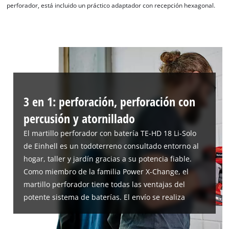
perforador, está incluido un práctico adaptador con recepción hexagonal.
¡Necesitamos su consentimiento para
cargar el servicio Google Maps!
This content is not permitted to load due
to trackers that are not disclosed to the
visitor. The website owner needs to setup
3 en 1: perforación, perforación con
the site with their CMP to add this content
to the list of technologies used.
percusión y atornillado
Powered by
Usercentrics Consent
El martillo perforador con batería TE-HD 18 Li-Solo
Management Platform
de Einhell es un todoterreno consultado entorno al
hogar, taller y jardín gracias a su potencia fiable.
Como miembro de la familia Power X-Change, el
martillo perforador tiene todas las ventajas del
potente sistema de baterías. El envío se realiza