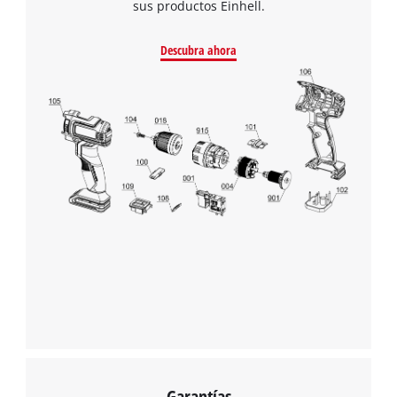
sus productos Einhell.
¡Necesitamos su consentimiento para
Descubra ahora
cargar el servicio Google Maps!
This content is not permitted to load due
to trackers that are not disclosed to the
visitor. The website owner needs to setup
the site with their CMP to add this content
to the list of technologies used.
Powered by
Usercentrics Consent
Management Platform
Garantías