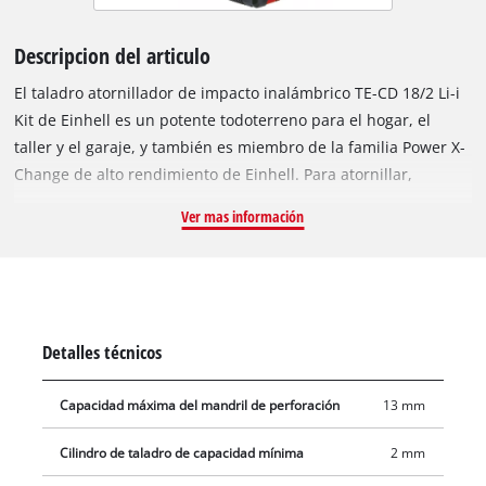
Descripcion del articulo
El taladro atornillador de impacto inalámbrico TE-CD 18/2 Li-i
Kit de Einhell es un potente todoterreno para el hogar, el
taller y el garaje, y también es miembro de la familia Power X-
Change de alto rendimiento de Einhell. Para atornillar,
taladrar o taladrar con percusión potente en mampostería, se
Ver mas información
puede contar con el taladro percutor inalámbrico para estos
trabajos en todo momento. Equipado con dos baterías
recargables de iones de litio de 18 V 1500 mAh y un cargador
de alta velocidad, está inmediatamente listo para la acción en
trabajos prolongados. Las baterías de iones de litio no tienen
Detalles técnicos
autodescarga y también son pequeñas, livianas y manejables.
Solo se necesitan 30 minutos para cargar completamente
Capacidad máxima del mandril de perforación
13 mm
estos pequeños paquetes de energía con el cargador de alta
velocidad. Las baterías recargables PXC se pueden utilizar en
Cilindro de taladro de capacidad mínima
2 mm
todos los dispositivos de la serie del sistema PXC de Einhell. El