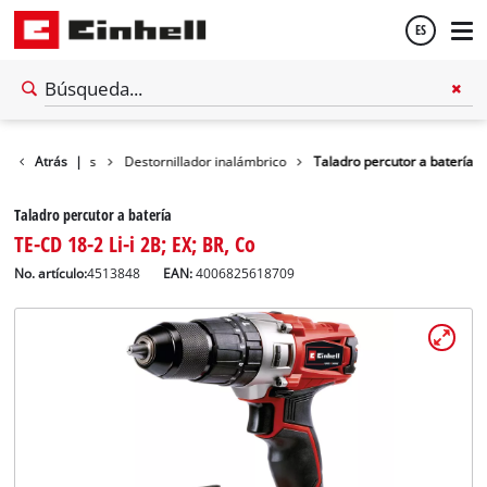
ES
Español
as inalámbricas
Atrás
|
Destornillador inalámbrico
Taladro percutor a batería
English
Taladro percutor a batería
TE-CD 18-2 Li-i 2B; EX; BR, Co
No. artículo:
4513848
EAN:
4006825618709