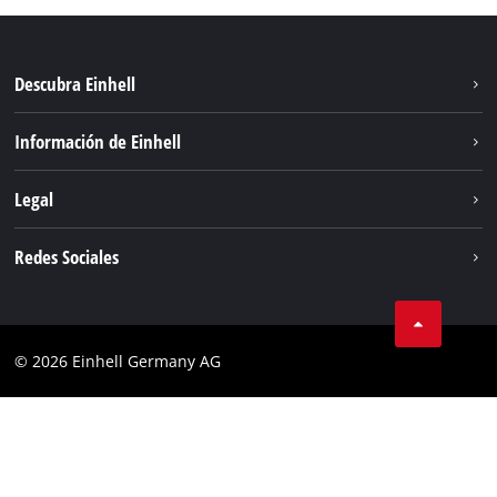
Descubra Einhell
Sistema de baterías
Información de Einhell
Servicio
Sostenibilidad
Legal
Sobre nosotros
Aviso legal
Redes Sociales
Einhell global
Privacidad de los datos
Cumplimiento
© 2026 Einhell Germany AG