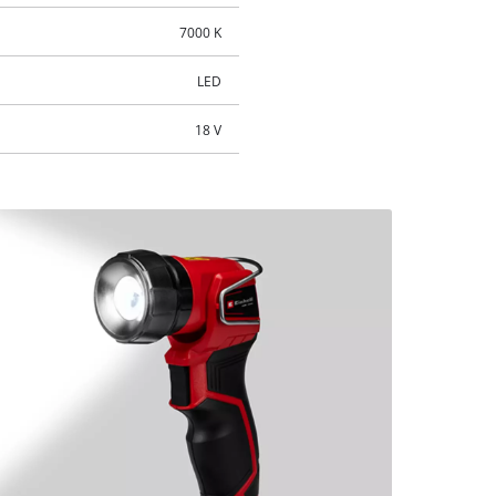
7000 K
LED
18 V