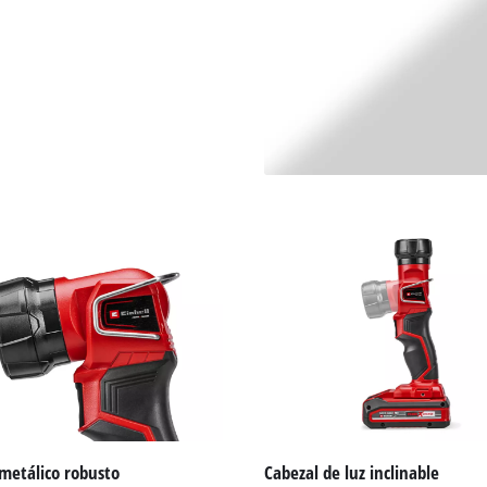
visitor. The website owner needs to setup
the site with their CMP to add this content
to the list of technologies used.
Powered by
Usercentrics Consent
Management Platform
metálico robusto
Cabezal de luz inclinable