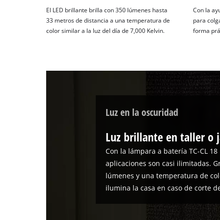
El LED brillante brilla con 350 lúmenes hasta
Con la ay
33 metros de distancia a una temperatura de
para colg
color similar a la luz del día de 7,000 Kelvin.
forma prác
Luz en la oscuridad
Luz brillante en taller o 
Con la lámpara a batería TC-CL 18 L
aplicaciones son casi ilimitadas. G
lúmenes y una temperatura de color
ilumina la casa en caso de corte de