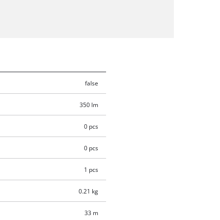
false
350 lm
0 pcs
0 pcs
1 pcs
0.21 kg
33 m