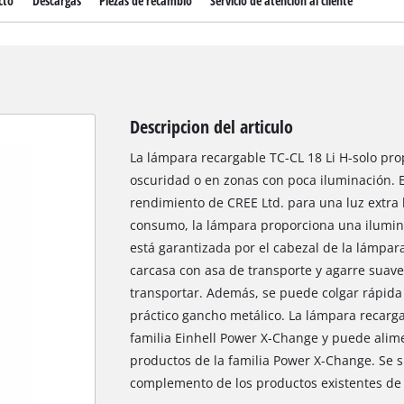
cto
Descargas
Piezas de recambio
Servicio de atención al cliente
Descripcion del articulo
La lámpara recargable TC-CL 18 Li H-solo pr
oscuridad o en zonas con poca iluminación. 
rendimiento de CREE Ltd. para una luz extra b
consumo, la lámpara proporciona una ilumin
está garantizada por el cabezal de la lámpara
carcasa con asa de transporte y agarre suave
transportar. Además, se puede colgar rápida 
práctico gancho metálico. La lámpara recarga
familia Einhell Power X-Change y puede alime
productos de la familia Power X-Change. Se s
complemento de los productos existentes de 