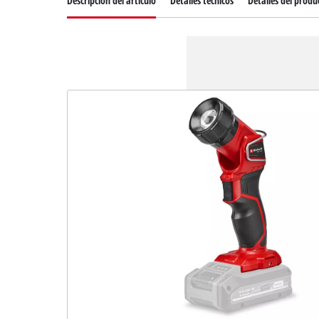
Descripcion del articulo
Detalles técnicos
Detalles del produ