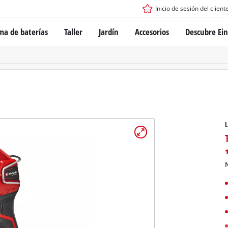
Inicio de sesión del client
ma de baterías
Taller
Jardín
Accesorios
Descubre Ein
tema de batería Power X-Change
Destornillador inalámbrico
Taladro
Rotomartillos
gía de baterías
Amoladoras angulares
ess
Sierras
s: originales Einhell vs. réplicas
Lijadoras
L
Equipos de medición
Otras herramientas
de Einhell PROFESSIONAL
los dispositivos PROFESSIONAL
N
ientas eléctricas PROFESSIONAL
Sierras de mesa
ientas de jardín PROFESSIONAL
Compresoras de aire
Otras máquinas