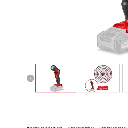
Todos 
Herram
Herram