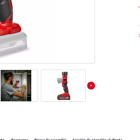
los productos Power X-Change
ientas Power X-Change
Aspiradoras de húmedo/seco
ientas de jardín Power X-Change
Partidores devehiculos
Equipos pulidores
Impacto destornilladores