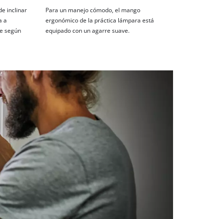
e inclinar
Para un manejo cómodo, el mango
a a
ergonómico de la práctica lámpara está
te según
equipado con un agarre suave.