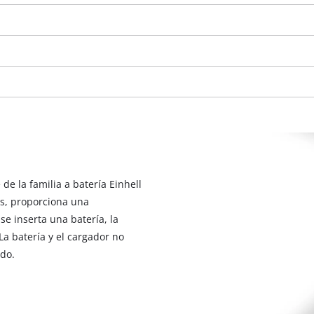
de la familia a batería Einhell
s, proporciona una
i se inserta una batería, la
 La batería y el cargador no
¡Necesitamos su consentimiento para
do.
cargar el servicio Google Maps!
This content is not permitted to load due
to trackers that are not disclosed to the