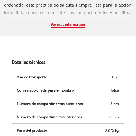
ordenada, esta práctica bolsa está siempre lista para la acción
inmediata cuando se necesite. Los compartimentos y bolsillos
de diferentes tamaños ofrecen espacio para guardar
Ver mas información
herramientas pequeñas y grandes con sus accesorios: Por
ejemplo, las brocas y los insertos para brocas pueden
guardarse rápidamente junto con las baterías, los cargadores
y las herramientas que las acompañan. Los bolsillos y
compartimentos ofrecen un lugar para todo. La bolsa está
Detalles técnicos
fabricada con un material robusto para que pueda hacer
frente a los trabajos en las polvorientas obras de construcción
Asa de transporte
true
y en el taller. Además, cuenta con un fondo reforzado para
asegurar el contenido pesado. Para un manejo
Correa acolchada para el hombro
false
excepcionalmente bueno, también cuenta con una robusta
asa de transporte con empuñadura blanda.
Número de compartimentos exteriores
8 pcs
Número de compartimentos interiores
13 pcs
Peso del producto
0.875 kg