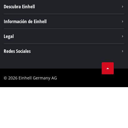
Descubra Einhell
Sistema de baterías
Información de Einhell
Servicio
Sostenibilidad
Legal
Sobre nosotros
Aviso legal
Redes Sociales
Einhell global
Privacidad de los datos
Cumplimiento
© 2026 Einhell Germany AG