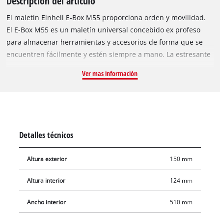
Descripcion del articulo
El maletín Einhell E-Box M55 proporciona orden y movilidad.
El E-Box M55 es un maletín universal concebido ex profeso
para almacenar herramientas y accesorios de forma que se
encuentren fácilmente y estén siempre a mano. La estresante
búsqueda de las herramientas y sus accesorios pertenece al
Ver mas información
pasado. Una vez que todo queda guardado en orden y a
mano, el maletín se transporta rápidamente al lugar de uso
que se desee. Ahí es donde interviene el asa ergonómica, que
permite acarrearlo cómodamente. El maletín admite una
carga máxima de hasta 20 kg. Gracias a su diseño a prueba de
Detalles técnicos
salpicaduras de agua, el contenido guardado está a salvo en
el taller, en el maletero o en la obra. Revestimiento interior de
Altura exterior
150 mm
espuma suave que garantiza un transporte sin arañazos. Así
también se contribuye a proteger las herramientas Einhell
Altura interior
124 mm
para que tengan una prolongada vida útil.
Ancho interior
510 mm