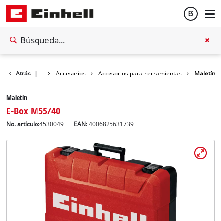
ES
Español
Atrás
|
Accesorios
Accesorios para herramientas
Maletín
English
Maletín
E-Box M55/40
No. artículo:
4530049
EAN:
4006825631739