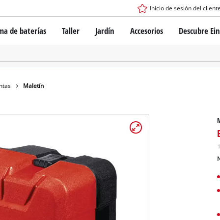
Inicio de sesión del client
ma de baterías
Taller
Jardín
Accesorios
Descubre Ein
tema de batería Power X-Change
Destornillador inalámbrico
Taladro
Rotomartillos
gía de baterías
Amoladoras angulares
ntas
Maletín
ess
Sierras
s: originales Einhell vs. réplicas
Lijadoras
M
Equipos de medición
Otras herramientas
de Einhell PROFESSIONAL
los dispositivos PROFESSIONAL
N
ientas eléctricas PROFESSIONAL
Sierras de mesa
ientas de jardín PROFESSIONAL
Compresoras de aire
Otras máquinas