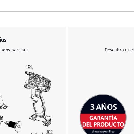
ios
uados para sus
Descubra nuest