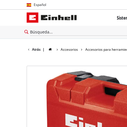
Español
Español
Siste
English
El sis
Tecnolo
Atrás
|
Accesorios
Accesorios para herramie
Brushl
Batería
cerca 
Todos 
Herram
Herram