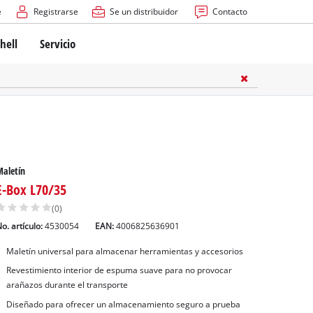
e
Registrarse
Se un distribuidor
Contacto
hell
Servicio
aletín
E-Box L70/35
(0)
o. artículo:
4530054
EAN:
4006825636901
Maletín universal para almacenar herramientas y accesorios
Revestimiento interior de espuma suave para no provocar
arañazos durante el transporte
Diseñado para ofrecer un almacenamiento seguro a prueba