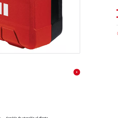
los productos Power X-Change
ientas Power X-Change
Aspiradoras de húmedo/seco
ientas de jardín Power X-Change
Partidores devehiculos
Equipos pulidores
Impacto destornilladores