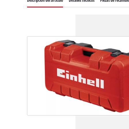
Descripcion del articulo
Detalles técnicos
Piezas de recambi