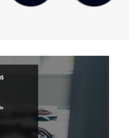
as
a
de