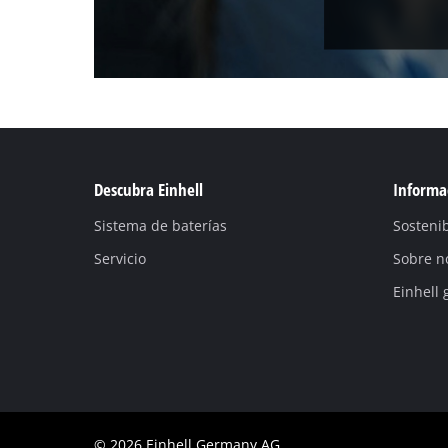
Descubra Einhell
Informac
Sistema de baterías
Sostenib
Servicio
Sobre n
Einhell 
© 2026 Einhell Germany AG