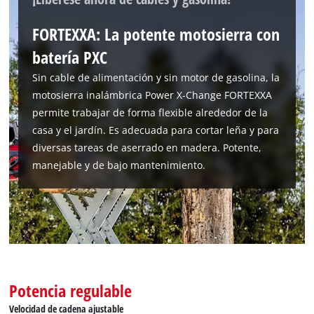
¡Necesitamos su consentimiento para
cargar el servicio Google Maps!
FORTEXXA: La potente motosierra con
This content is not permitted to load due
batería PXC
to trackers that are not disclosed to the
visitor. The website owner needs to setup
Sin cable de alimentación y sin motor de gasolina, la
the site with their CMP to add this content
motosierra inalámbrica Power X‑Change FORTEXXA
to the list of technologies used.
permite trabajar de forma flexible alrededor de la
Powered by
Usercentrics Consent
casa y el jardín. Es adecuada para cortar leña y para
Management Platform
diversas tareas de aserrado en madera. Potente,
manejable y de bajo mantenimiento.
Potencia regulable
Velocidad de cadena ajustable