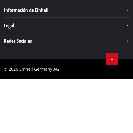
Sistema de baterías
Información de Einhell
Servicio
Sostenibilidad
Legal
Sobre nosotros
Aviso legal
Redes Sociales
Einhell global
Privacidad de los datos
Cumplimiento
© 2026 Einhell Germany AG