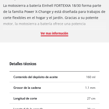
La motosierra a batería Einhell FORTEXXA 18/30 forma parte
de la familia Power X-Change y está diseñada para trabajos de
corte flexibles en el hogar y el jardín. Gracias a su potente
motor, la motosierra a batería ofrece una potencia
comparable a la de las motosierras de gasolina equivalentes
Ver mas información
de hasta 2 CV (1,5 kW). El equipo está accionado por un motor
brushless Einhell. El motor sin escobillas está diseñado para
ofrecer un alto rendimiento y un funcionamiento con bajo
mantenimiento y puede permitir tiempos de funcionamiento
más largos en comparación con los motores tradicionales con
Detalles técnicos
escobillas de carbón. Tras el registro en línea, se aplica una
promesa de servicio de 10 años al motor brushless conforme
Contenido del depósito de aceite
160 ml
a las condiciones de servicio vigentes. Equipada con espada
OREGON y cadena correspondiente, la FORTEXXA 18/30 es
Grosor de la cadena
1.1 mm
adecuada para cortar ramas, troncos, madera escuadrada y
leña. La tensión de cadena sin herramientas y el cambio
Longitud de corte
27 cm
sencillo de cadena favorecen un manejo cómodo. La
motosierra a batería dispone de protección contra retroceso