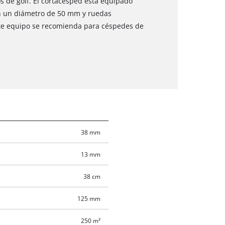
s de golf. El cortacésped está equipado
on un diámetro de 50 mm y ruedas
ste equipo se recomienda para céspedes de
38 mm
13 mm
38 cm
125 mm
250 m²