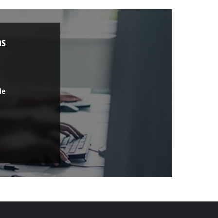
as
a
de