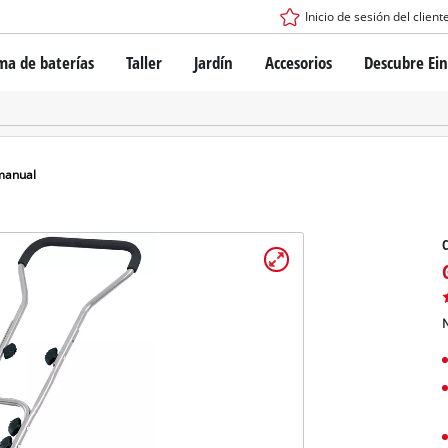
Inicio de sesión del client
ma de baterías
Taller
Jardín
Accesorios
Descubre Ein
tema de batería Power X-Change
Destornillador inalámbrico
Taladro
Rotomartillos
gía de baterías
Amoladoras angulares
manual
ess
Sierras
s: originales Einhell vs. réplicas
Lijadoras
Equipos de medición
Otras herramientas
de Einhell PROFESSIONAL
los dispositivos PROFESSIONAL
N
ientas eléctricas PROFESSIONAL
Sierras de mesa
ientas de jardín PROFESSIONAL
Compresoras de aire
Otras máquinas