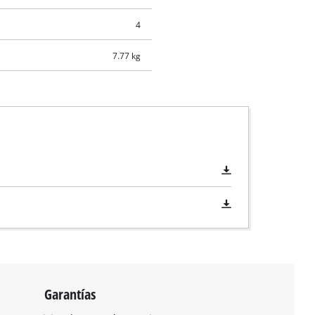
4
7.77 kg
Garantías