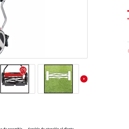
los productos Power X-Change
ientas Power X-Change
Aspiradoras de húmedo/seco
ientas de jardín Power X-Change
Partidores devehiculos
Equipos pulidores
Impacto destornilladores