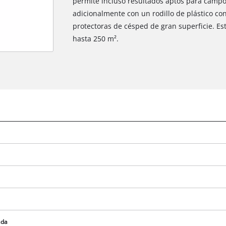
permite incluso resultados aptos para campo
adicionalmente con un rodillo de plástico c
protectoras de césped de gran superficie. E
hasta 250 m².
¡Necesitamos su consentimiento para
cargar el servicio Google Maps!
This content is not permitted to load due
to trackers that are not disclosed to the
visitor. The website owner needs to setup
the site with their CMP to add this content
to the list of technologies used.
ada