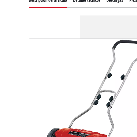
Descripcion del articulo
Detalles técnicos
Descargas
Piez