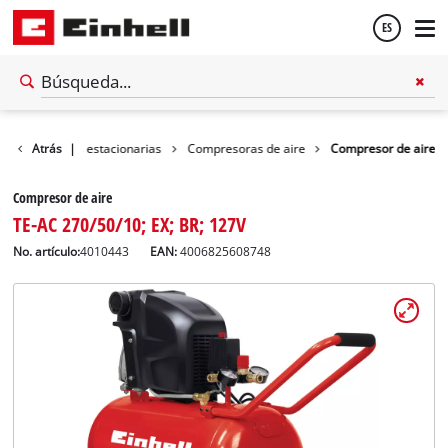
ES
Español
r
Maquinas estacionarias
Atrás
|
Compresoras de aire
Compresor de aire
English
Compresor de aire
TE-AC 270/50/10; EX; BR; 127V
No. artículo:
4010443
EAN:
4006825608748