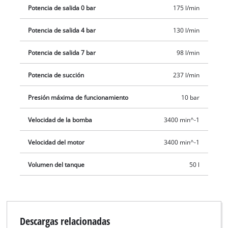
Potencia de salida 0 bar
175 l/min
funcionamiento seguro del TE-AC 270/50/10, mientras que las
ruedas grandes y el estribo de sujeción aseguran un fácil
Potencia de salida 4 bar
130 l/min
transporte. La caldera robusta y duradera tiene una garantía
de 10 años contra la corrosión.
Potencia de salida 7 bar
98 l/min
Potencia de succión
237 l/min
Presión máxima de funcionamiento
10 bar
Velocidad de la bomba
3400 min^-1
Velocidad del motor
3400 min^-1
Volumen del tanque
50 l
Descargas relacionadas