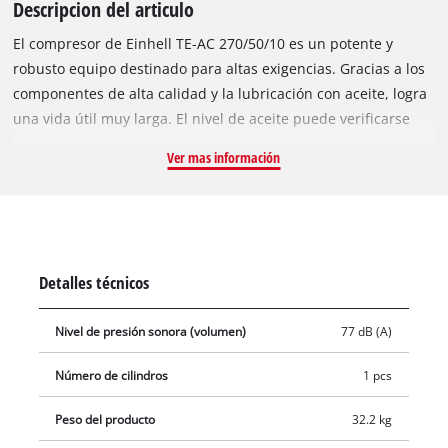
Descripcion del articulo
El compresor de Einhell TE-AC 270/50/10 es un potente y
robusto equipo destinado para altas exigencias. Gracias a los
componentes de alta calidad y la lubricación con aceite, logra
una vida útil muy larga. El nivel de aceite puede verificarse
convenientemente a través de una mirilla. Por medio de un
Ver mas información
reductor de presión, la presión de trabajo de hasta 10 bares
se puede ajustar a muchas aplicaciones. Gracias a un
volumen de caldera de 50 litros, el compresor mantiene
suficientes reservas de aire comprimido listas para cualquier
aplicación. La presión de trabajo regulada del TE-AC 270/50/10
Detalles técnicos
se puede leer cómodamente en el manómetro de gran
tamaño y se puede eliminar mediante un acoplamiento
Nivel de presión sonora (volumen)
77 dB (A)
rápido. Para trabajar con una presión de caldera no regulada
hay disponible también un manómetro y un acoplamiento
Número de cilindros
1 pcs
rápido. El práctico tornillo de drenaje para la purga del
condensado permite un mantenimiento conveniente. La
Peso del producto
32.2 kg
válvula de retención y la válvula de seguridad garantizan el