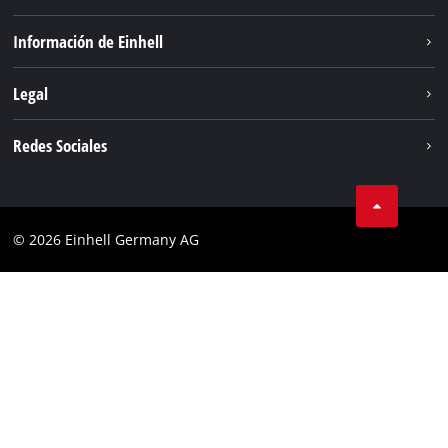
Sistema de baterías
Información de Einhell
Servicio
Sostenibilidad
Legal
Sobre nosotros
Aviso legal
Redes Sociales
Einhell global
Privacidad de los datos
Cumplimiento
© 2026 Einhell Germany AG