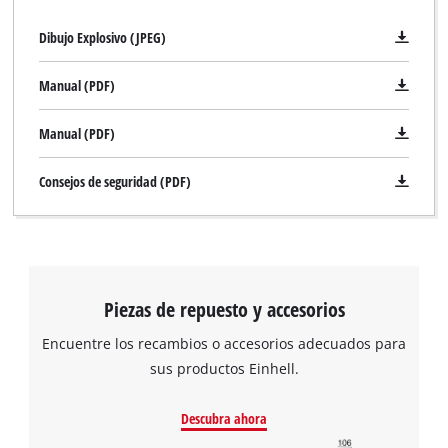
Dibujo Explosivo (JPEG)
Manual (PDF)
Manual (PDF)
Consejos de seguridad (PDF)
¡Necesitamos su consentimiento para
cargar el servicio Google Maps!
Piezas de repuesto y accesorios
This content is not permitted to load due
to trackers that are not disclosed to the
Encuentre los recambios o accesorios adecuados para
visitor. The website owner needs to setup
sus productos Einhell.
the site with their CMP to add this content
to the list of technologies used.
Descubra ahora
Powered by
Usercentrics Consent