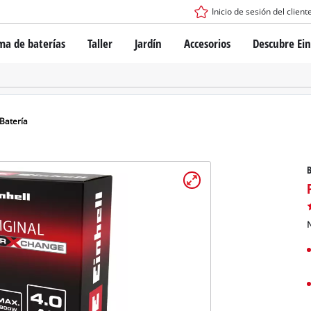
Inicio de sesión del client
ma de baterías
Taller
Jardín
Accesorios
Descubre Ein
tema de batería Power X-Change
Destornillador inalámbrico
Taladro
Rotomartillos
gía de baterías
Amoladoras angulares
Batería
ess
Sierras
s: originales Einhell vs. réplicas
Lijadoras
B
Equipos de medición
Otras herramientas
de Einhell PROFESSIONAL
los dispositivos PROFESSIONAL
N
ientas eléctricas PROFESSIONAL
Sierras de mesa
ientas de jardín PROFESSIONAL
Compresoras de aire
Otras máquinas