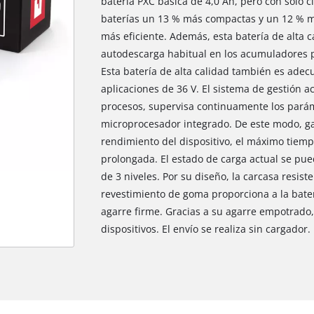
batería PXC básica de 4,0 Ah, pero con solo c
baterías un 13 % más compactas y un 12 % má
más eficiente. Además, esta batería de alta c
autodescarga habitual en los acumuladores pa
Esta batería de alta calidad también es ade
aplicaciones de 36 V. El sistema de gestión ac
procesos, supervisa continuamente los parám
microprocesador integrado. De este modo, g
rendimiento del dispositivo, el máximo tiemp
prolongada. El estado de carga actual se pu
de 3 niveles. Por su diseño, la carcasa resist
revestimiento de goma proporciona a la bater
agarre firme. Gracias a su agarre empotrado,
dispositivos. El envío se realiza sin cargador