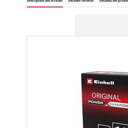
Descripcion del articulo
Detalles técnicos
Detalles del produ