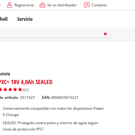
e
Registrarse
Se un distribuidor
Contacto
hell
Servicio
atería
PXC+ 18V 4,0Ah SEALED
(65)
o. artículo:
4511627
EAN:
4006825673227
Universalmente compatible con todos los dispositivos Power
X-Change
SEALED: Protegido contra polvo y chorros de agua según
clase de protección IP57