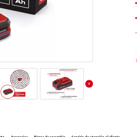
los productos Power X-Change
ientas Power X-Change
Aspiradoras de húmedo/seco
ientas de jardín Power X-Change
Partidores devehiculos
Equipos pulidores
Impacto destornilladores