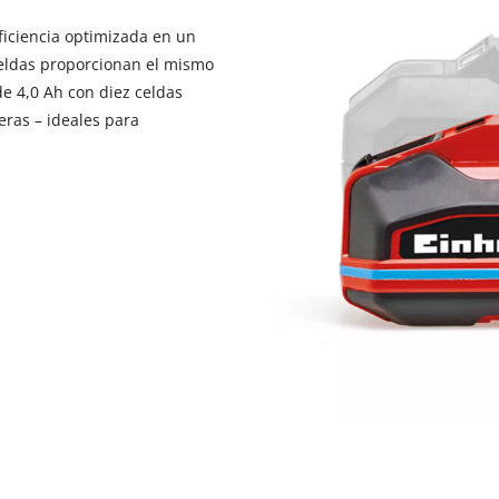
visitor. The website owner needs to setup
the site with their CMP to add this content
ficiencia optimizada en un
to the list of technologies used.
celdas proporcionan el mismo
e 4,0 Ah con diez celdas
Powered by
Usercentrics Consent
Management Platform
ras – ideales para