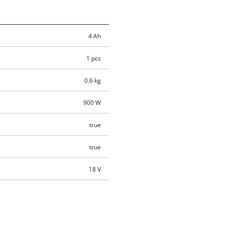
4 Ah
1 pcs
0.6 kg
900 W
true
true
18 V