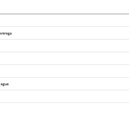
 entrega
e agua
¡Necesitamos su consentimiento para
cargar el servicio Google Maps!
This content is not permitted to load due
to trackers that are not disclosed to the