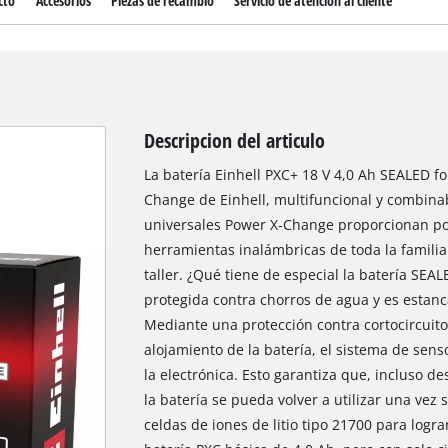
cto
Accesorios
Piezas de recambio
Servicio de atención al cliente
Descripcion del articulo
La batería Einhell PXC+ 18 V 4,0 Ah SEALED f
Change de Einhell, multifuncional y combinabl
universales Power X-Change proporcionan pot
herramientas inalámbricas de toda la familia 
taller. ¿Qué tiene de especial la batería SEAL
protegida contra chorros de agua y es estanca
Mediante una protección contra cortocircuito
alojamiento de la batería, el sistema de sens
la electrónica. Esto garantiza que, incluso 
la batería se pueda volver a utilizar una vez s
celdas de iones de litio tipo 21700 para logr